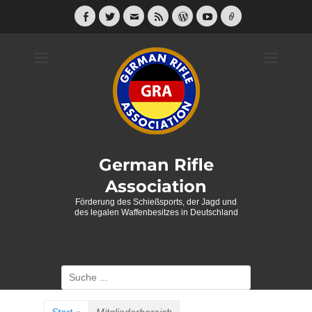
Weiter
zum
Facebook
Twitter
E-
Feed
WordPress
YouTube
Link
Mail
Inhalt
German Rifle
Association
Förderung des Schießsports, der Jagd und
des legalen Waffenbesitzes in Deutschland
Suche
nach: