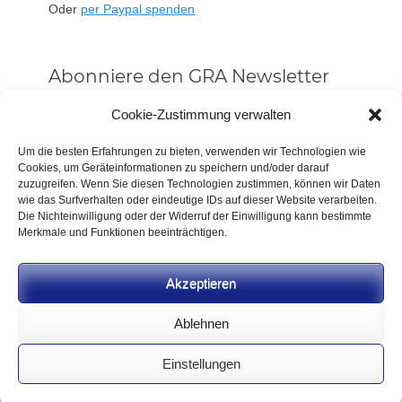
Oder
per Paypal spenden
Abonniere den GRA Newsletter
Vorname oder ganzer Name
Cookie-Zustimmung verwalten
Um die besten Erfahrungen zu bieten, verwenden wir Technologien wie
Cookies, um Geräteinformationen zu speichern und/oder darauf
Email
zuzugreifen. Wenn Sie diesen Technologien zustimmen, können wir Daten
wie das Surfverhalten oder eindeutige IDs auf dieser Website verarbeiten.
Die Nichteinwilligung oder der Widerruf der Einwilligung kann bestimmte
Alle Neuigkeiten sofort
Merkmale und Funktionen beeinträchtigen.
Indem Du fortfährst, akzeptierst Du unsere
Datenschutzerklärung.
Akzeptieren
Ablehnen
Einstellungen
CC BY-NC-SA 4.0 2026
German Rifle Association
.