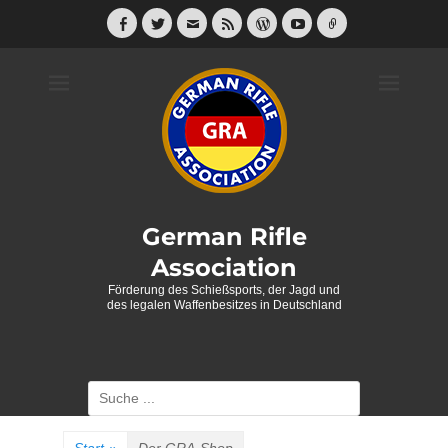
Weiter
zum
Facebook
Twitter
E-
Feed
WordPress
YouTube
Link
Mail
Inhalt
German Rifle
Association
Förderung des Schießsports, der Jagd und
des legalen Waffenbesitzes in Deutschland
Suche
nach: