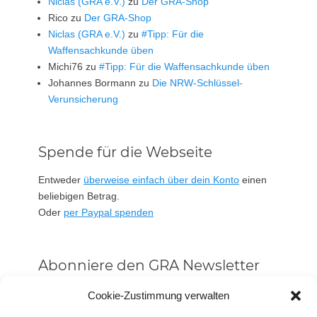
Niclas (GRA e.V.)
zu
Der GRA-Shop
Rico
zu
Der GRA-Shop
Niclas (GRA e.V.)
zu
#Tipp: Für die
Waffensachkunde üben
Michi76
zu
#Tipp: Für die Waffensachkunde üben
Johannes Bormann
zu
Die NRW-Schlüssel-
Verunsicherung
Spende für die Webseite
Entweder
überweise einfach über dein Konto
einen
beliebigen Betrag.
Oder
per Paypal spenden
Abonniere den GRA Newsletter
Vorname oder ganzer Name
Cookie-Zustimmung verwalten