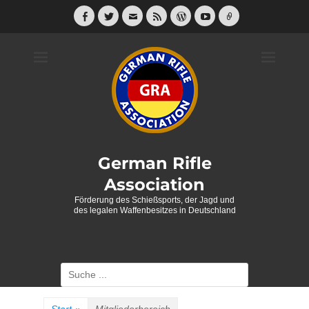
Weiter
zum
Facebook
Twitter
E-
Feed
WordPress
YouTube
Link
Mail
Inhalt
German Rifle
Association
Förderung des Schießsports, der Jagd und
des legalen Waffenbesitzes in Deutschland
Suche
nach: