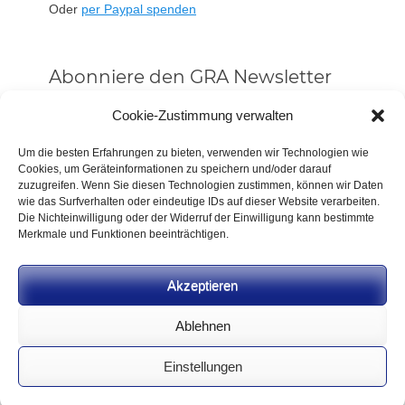
Oder
per Paypal spenden
Abonniere den GRA Newsletter
Vorname oder ganzer Name
Cookie-Zustimmung verwalten
Um die besten Erfahrungen zu bieten, verwenden wir Technologien wie
Cookies, um Geräteinformationen zu speichern und/oder darauf
Email
zuzugreifen. Wenn Sie diesen Technologien zustimmen, können wir Daten
wie das Surfverhalten oder eindeutige IDs auf dieser Website verarbeiten.
Die Nichteinwilligung oder der Widerruf der Einwilligung kann bestimmte
Alle Neuigkeiten sofort
Merkmale und Funktionen beeinträchtigen.
Indem Du fortfährst, akzeptierst Du unsere
Datenschutzerklärung.
Akzeptieren
Ablehnen
Einstellungen
CC BY-NC-SA 4.0 2026
German Rifle Association
.