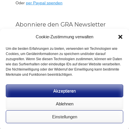
Oder
per Paypal spenden
Abonniere den GRA Newsletter
Vorname oder ganzer Name
Cookie-Zustimmung verwalten
Um die besten Erfahrungen zu bieten, verwenden wir Technologien wie
Cookies, um Geräteinformationen zu speichern und/oder darauf
Email
zuzugreifen. Wenn Sie diesen Technologien zustimmen, können wir Daten
wie das Surfverhalten oder eindeutige IDs auf dieser Website verarbeiten.
Die Nichteinwilligung oder der Widerruf der Einwilligung kann bestimmte
Alle Neuigkeiten sofort
Merkmale und Funktionen beeinträchtigen.
Indem Du fortfährst, akzeptierst Du unsere
Datenschutzerklärung.
Akzeptieren
Ablehnen
Einstellungen
CC BY-NC-SA 4.0 2026
German Rifle Association
.