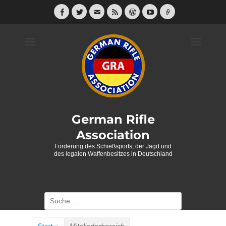
Weiter
zum
Facebook
Twitter
E-
Feed
WordPress
YouTube
Link
Mail
Inhalt
German Rifle
Association
Förderung des Schießsports, der Jagd und
des legalen Waffenbesitzes in Deutschland
Suche
nach: