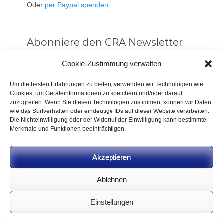
Oder
per Paypal spenden
Abonniere den GRA Newsletter
Vorname oder ganzer Name
Cookie-Zustimmung verwalten
Um die besten Erfahrungen zu bieten, verwenden wir Technologien wie
Cookies, um Geräteinformationen zu speichern und/oder darauf
Email
zuzugreifen. Wenn Sie diesen Technologien zustimmen, können wir Daten
wie das Surfverhalten oder eindeutige IDs auf dieser Website verarbeiten.
Die Nichteinwilligung oder der Widerruf der Einwilligung kann bestimmte
Alle Neuigkeiten sofort
Merkmale und Funktionen beeinträchtigen.
Indem Du fortfährst, akzeptierst Du unsere
Datenschutzerklärung.
Akzeptieren
Ablehnen
Einstellungen
CC BY-NC-SA 4.0 2026
German Rifle Association
.