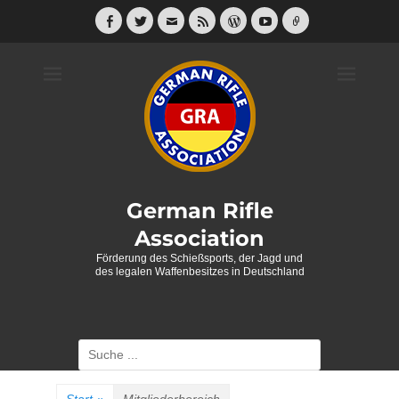
Weiter
zum
Facebook
Twitter
E-
Feed
WordPress
YouTube
Link
Mail
Inhalt
German Rifle
Association
Förderung des Schießsports, der Jagd und
des legalen Waffenbesitzes in Deutschland
Suche
nach: