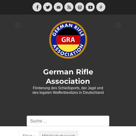
Weiter
zum
Facebook
Twitter
E-
Feed
WordPress
YouTube
Link
Mail
Inhalt
German Rifle
Association
Förderung des Schießsports, der Jagd und
des legalen Waffenbesitzes in Deutschland
Suche
nach: