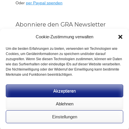
Oder
per Paypal spenden
Abonniere den GRA Newsletter
Vorname oder ganzer Name
Cookie-Zustimmung verwalten
Um die besten Erfahrungen zu bieten, verwenden wir Technologien wie
Cookies, um Geräteinformationen zu speichern und/oder darauf
Email
zuzugreifen. Wenn Sie diesen Technologien zustimmen, können wir Daten
wie das Surfverhalten oder eindeutige IDs auf dieser Website verarbeiten.
Die Nichteinwilligung oder der Widerruf der Einwilligung kann bestimmte
Alle Neuigkeiten sofort
Merkmale und Funktionen beeinträchtigen.
Indem Du fortfährst, akzeptierst Du unsere
Datenschutzerklärung.
Akzeptieren
Ablehnen
Einstellungen
CC BY-NC-SA 4.0 2026
German Rifle Association
.