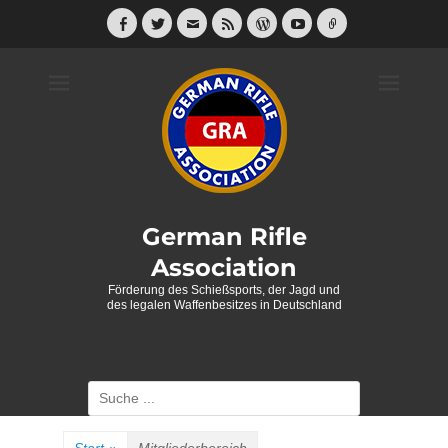
Weiter
zum
Facebook
Twitter
E-
Feed
WordPress
YouTube
Link
Mail
Inhalt
German Rifle
Association
Förderung des Schießsports, der Jagd und
des legalen Waffenbesitzes in Deutschland
Suche
nach: