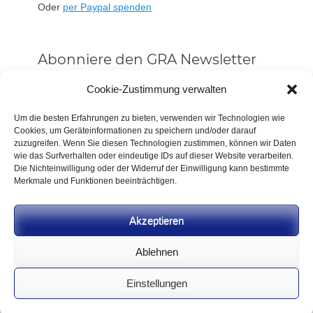
Oder
per Paypal spenden
Abonniere den GRA Newsletter
Vorname oder ganzer Name
Cookie-Zustimmung verwalten
Um die besten Erfahrungen zu bieten, verwenden wir Technologien wie
Cookies, um Geräteinformationen zu speichern und/oder darauf
Email
zuzugreifen. Wenn Sie diesen Technologien zustimmen, können wir Daten
wie das Surfverhalten oder eindeutige IDs auf dieser Website verarbeiten.
Die Nichteinwilligung oder der Widerruf der Einwilligung kann bestimmte
Alle Neuigkeiten sofort
Merkmale und Funktionen beeinträchtigen.
Indem Du fortfährst, akzeptierst Du unsere
Datenschutzerklärung.
Akzeptieren
Ablehnen
Einstellungen
CC BY-NC-SA 4.0 2026
German Rifle Association
.