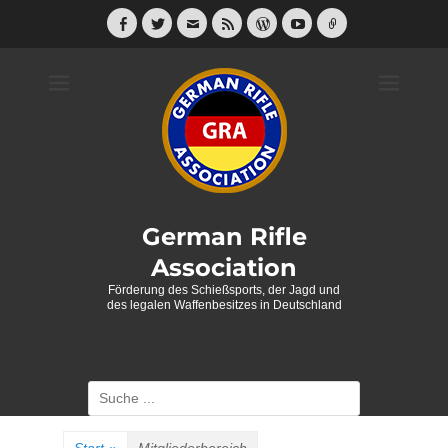
Weiter
zum
Facebook
Twitter
E-
Feed
WordPress
YouTube
Link
Mail
Inhalt
German Rifle
Association
Förderung des Schießsports, der Jagd und
des legalen Waffenbesitzes in Deutschland
Suche
nach: