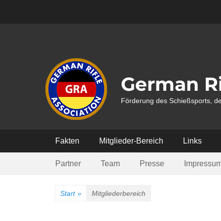
Weiter
zum
Inhalt
German Ri
Förderung des Schießsports, de
Hauptmenü
Fakten
Mitglieder-Bereich
Links
Submenü
Partner
Team
Presse
Impressu
Start
»
Mitgliederbereich