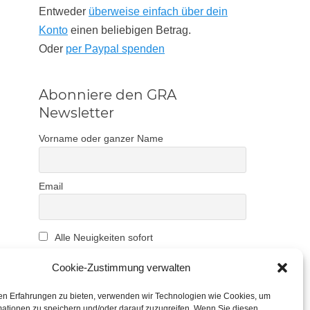
Entweder
überweise einfach über dein
Konto
einen beliebigen Betrag.
Oder
per Paypal spenden
Abonniere den GRA
Newsletter
Vorname oder ganzer Name
Email
Alle Neuigkeiten sofort
Indem Du fortfährst, akzeptierst Du unsere
Cookie-Zustimmung verwalten
Datenschutzerklärung.
en Erfahrungen zu bieten, verwenden wir Technologien wie Cookies, um
mationen zu speichern und/oder darauf zuzugreifen. Wenn Sie diesen