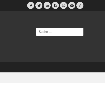
Facebook
Twitter
E-
Feed
WordPress
YouTube
Link
Mail
Suche
nach: