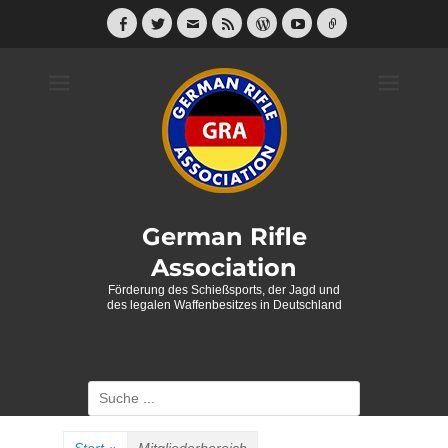
Weiter
zum
Facebook
Twitter
E-
Feed
WordPress
YouTube
Link
Mail
Inhalt
German Rifle
Association
Förderung des Schießsports, der Jagd und
des legalen Waffenbesitzes in Deutschland
Suche
nach: