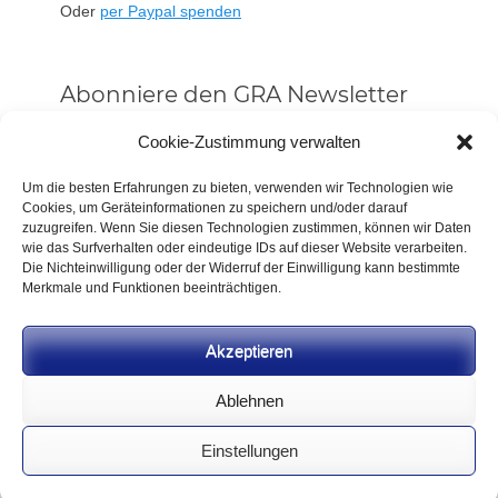
Oder
per Paypal spenden
Abonniere den GRA Newsletter
Vorname oder ganzer Name
Cookie-Zustimmung verwalten
Um die besten Erfahrungen zu bieten, verwenden wir Technologien wie
Cookies, um Geräteinformationen zu speichern und/oder darauf
Email
zuzugreifen. Wenn Sie diesen Technologien zustimmen, können wir Daten
wie das Surfverhalten oder eindeutige IDs auf dieser Website verarbeiten.
Die Nichteinwilligung oder der Widerruf der Einwilligung kann bestimmte
Alle Neuigkeiten sofort
Merkmale und Funktionen beeinträchtigen.
Indem Du fortfährst, akzeptierst Du unsere
Datenschutzerklärung.
Akzeptieren
Ablehnen
Einstellungen
CC BY-NC-SA 4.0 2026
German Rifle Association
.