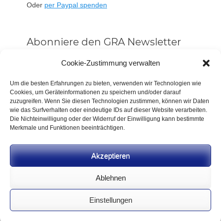
Oder
per Paypal spenden
Abonniere den GRA Newsletter
Vorname oder ganzer Name
Cookie-Zustimmung verwalten
Um die besten Erfahrungen zu bieten, verwenden wir Technologien wie
Cookies, um Geräteinformationen zu speichern und/oder darauf
Email
zuzugreifen. Wenn Sie diesen Technologien zustimmen, können wir Daten
wie das Surfverhalten oder eindeutige IDs auf dieser Website verarbeiten.
Die Nichteinwilligung oder der Widerruf der Einwilligung kann bestimmte
Alle Neuigkeiten sofort
Merkmale und Funktionen beeinträchtigen.
Indem Du fortfährst, akzeptierst Du unsere
Datenschutzerklärung.
Akzeptieren
Ablehnen
Einstellungen
CC BY-NC-SA 4.0 2026
German Rifle Association
.