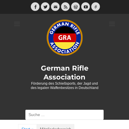
Weiter
zum
Facebook
Twitter
E-
Feed
WordPress
YouTube
Link
Mail
Inhalt
German Rifle
Association
Förderung des Schießsports, der Jagd und
des legalen Waffenbesitzes in Deutschland
Suche
nach: