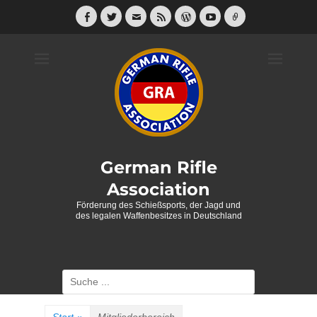
Weiter
zum
Facebook
Twitter
E-
Feed
WordPress
YouTube
Link
Mail
Inhalt
German Rifle
Association
Förderung des Schießsports, der Jagd und
des legalen Waffenbesitzes in Deutschland
Suche
nach: