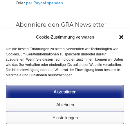
Oder
per Paypal spenden
Abonniere den GRA Newsletter
Vorname oder ganzer Name
Cookie-Zustimmung verwalten
Um die besten Erfahrungen zu bieten, verwenden wir Technologien wie
Cookies, um Geräteinformationen zu speichern und/oder darauf
Email
zuzugreifen. Wenn Sie diesen Technologien zustimmen, können wir Daten
wie das Surfverhalten oder eindeutige IDs auf dieser Website verarbeiten.
Die Nichteinwilligung oder der Widerruf der Einwilligung kann bestimmte
Alle Neuigkeiten sofort
Merkmale und Funktionen beeinträchtigen.
Indem Du fortfährst, akzeptierst Du unsere
Datenschutzerklärung.
Akzeptieren
Ablehnen
Einstellungen
CC BY-NC-SA 4.0 2026
German Rifle Association
.