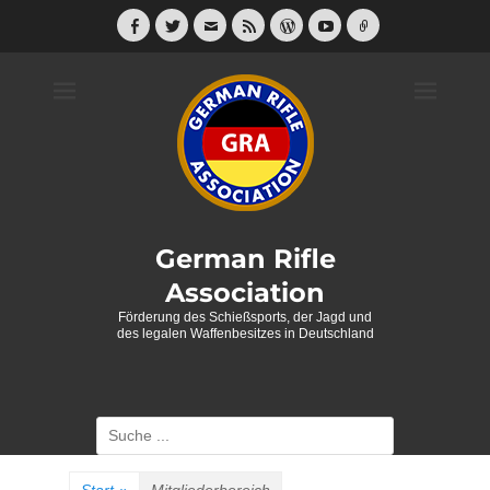
Weiter
zum
Facebook
Twitter
E-
Feed
WordPress
YouTube
Link
Mail
Inhalt
German Rifle
Association
Förderung des Schießsports, der Jagd und
des legalen Waffenbesitzes in Deutschland
Suche
nach: