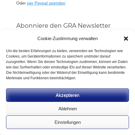
Oder
per Paypal spenden
Abonniere den GRA Newsletter
Vorname oder ganzer Name
Cookie-Zustimmung verwalten
Um die besten Erfahrungen zu bieten, verwenden wir Technologien wie
Cookies, um Geräteinformationen zu speichern und/oder darauf
Email
zuzugreifen. Wenn Sie diesen Technologien zustimmen, können wir Daten
wie das Surfverhalten oder eindeutige IDs auf dieser Website verarbeiten.
Die Nichteinwilligung oder der Widerruf der Einwilligung kann bestimmte
Alle Neuigkeiten sofort
Merkmale und Funktionen beeinträchtigen.
Indem Du fortfährst, akzeptierst Du unsere
Datenschutzerklärung.
Akzeptieren
Ablehnen
Einstellungen
CC BY-NC-SA 4.0 2026
German Rifle Association
.