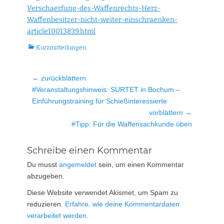
Verschaerfung-des-Waffenrechts-Herz-
Waffenbesitzer-nicht-weiter-einschraenken-
article10013839.html
Kategorien
Kurzmitteilungen
Beitragsnavigation
← zurückblättern
Vorheriger
#Veranstaltungshinweis: SURTET in Bochum –
Beitrag:
Einführungstraining für Schießinteressierte
vorblättern →
Nächster
#Tipp: Für die Waffensachkunde üben
Beitrag:
Schreibe einen Kommentar
Du musst
angemeldet
sein, um einen Kommentar
abzugeben.
Diese Website verwendet Akismet, um Spam zu
reduzieren.
Erfahre, wie deine Kommentardaten
verarbeitet werden.