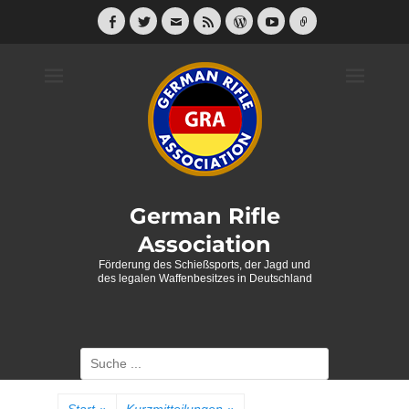
Weiter
zum
Facebook
Twitter
E-
Feed
WordPress
YouTube
Link
Mail
Inhalt
German Rifle
Association
Förderung des Schießsports, der Jagd und
des legalen Waffenbesitzes in Deutschland
Suche
nach: