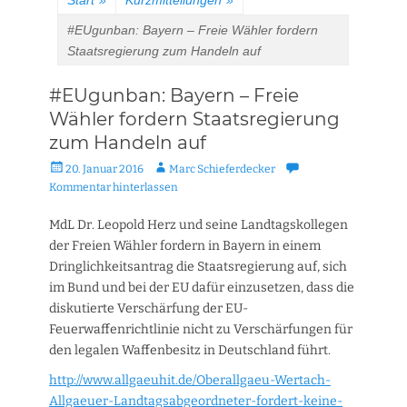
Start
»
Kurzmitteilungen
»
#EUgunban: Bayern – Freie Wähler fordern
Staatsregierung zum Handeln auf
#EUgunban: Bayern – Freie
Wähler fordern Staatsregierung
zum Handeln auf
Veröffentlicht
Autor
20. Januar 2016
Marc Schieferdecker
am
Kommentar hinterlassen
MdL Dr. Leopold Herz und seine Landtagskollegen
der Freien Wähler fordern in Bayern in einem
Dringlichkeitsantrag die Staatsregierung auf, sich
im Bund und bei der EU dafür einzusetzen, dass die
diskutierte Verschärfung der EU-
Feuerwaffenrichtlinie nicht zu Verschärfungen für
den legalen Waffenbesitz in Deutschland führt.
http://www.allgaeuhit.de/Oberallgaeu-Wertach-
Allgaeuer-Landtagsabgeordneter-fordert-keine-