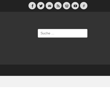
Facebook
Twitter
E-
Feed
WordPress
YouTube
Link
Mail
Suche
nach: