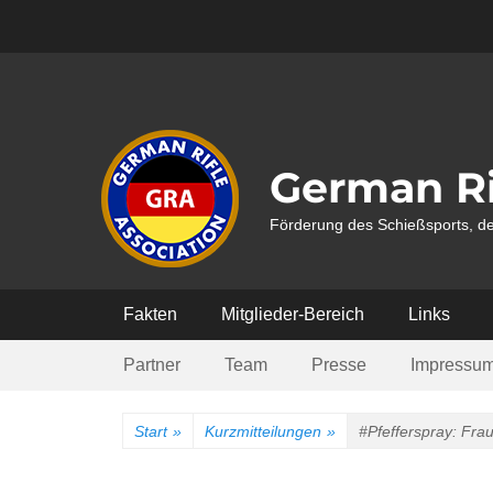
Weiter
zum
Inhalt
German Ri
Förderung des Schießsports, de
Hauptmenü
Fakten
Mitglieder-Bereich
Links
Submenü
Partner
Team
Presse
Impressu
Start
»
Kurzmitteilungen
»
#Pfefferspray: Frau