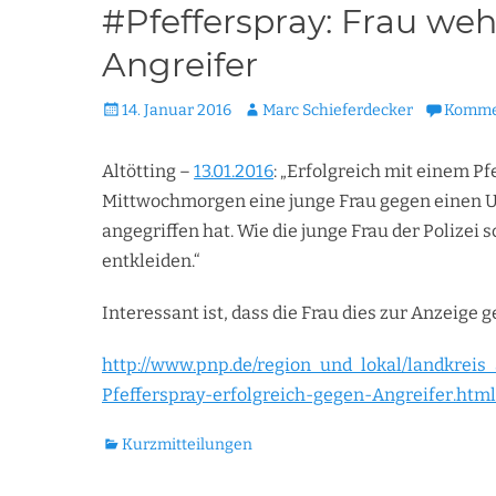
#Pfefferspray: Frau weh
Angreifer
Veröffentlicht
Autor
14. Januar 2016
Marc Schieferdecker
Kommen
am
Altötting –
13.01.2016
: „Erfolgreich mit einem Pf
Mittwochmorgen eine junge Frau gegen einen U
angegriffen hat. Wie die junge Frau der Polizei s
entkleiden.“
Interessant ist, dass die Frau dies zur Anzeige g
http://www.pnp.de/region_und_lokal/landkreis_
Pfefferspray-erfolgreich-gegen-Angreifer.html
Kategorien
Kurzmitteilungen