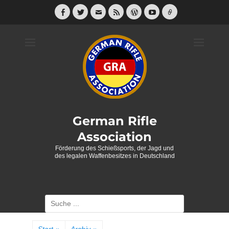
Weiter
zum
Facebook
Twitter
E-
Feed
WordPress
YouTube
Link
Mail
Inhalt
German Rifle
Association
Förderung des Schießsports, der Jagd und
des legalen Waffenbesitzes in Deutschland
Suche
nach: