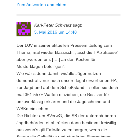
Zum Antworten anmelden
Karl-Peter Schwarz
sagt:
5. Mai 2016 um 14:48
Der DJV in seiner aktuellen Pressemitteilung zum
Thema, mal wieder klassisch: „lasst die HA zuhause“
aber „werden uns [….] an den Kosten für
Musterklagen beteiligen“.
Wie wär’s denn damit: wir/alle Jäger nutzen
demonstrativ nur noch unsere legal erworbenen HA,
zur Jagd und auf dem Schießstand – sollen sie doch
mal 361.557+ Waffen einziehen, die Besitzer für
unzuverlässig erklären und die Jagdscheine und
WBKn einziehen.
Die Richter am BVerwG, die SB der unteren/oberen
Jagdbehörden et al. rücken dann bestimmt freiwillig
aus wenn’s gilt Fallwild zu entsorgen, wenn die
Sauen die Golfplätze und Vorgärten übernehmen