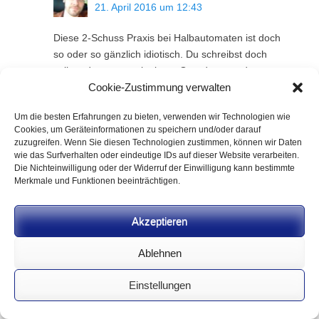
21. April 2016 um 12:43
Diese 2-Schuss Praxis bei Halbautomaten ist doch
so oder so gänzlich idiotisch. Du schreibst doch
selbst, dass man mit einem Geradezug- oder
Unterhebelrepetierer mindestens genau so
Cookie-Zustimmung verwalten
schnell ist. Dann mal eine Frage an dich: Warum
Um die besten Erfahrungen zu bieten, verwenden wir Technologien wie
gibt es dann überhaupt eine 2-Schuss limitierung
Cookies, um Geräteinformationen zu speichern und/oder darauf
bei HA? Die Limitierung ist doch an sich
zuzugreifen. Wenn Sie diesen Technologien zustimmen, können wir Daten
schwachsinnig. Wichtig ist immer der
wie das Surfverhalten oder eindeutige IDs auf dieser Website verarbeiten.
Die Nichteinwilligung oder der Widerruf der Einwilligung kann bestimmte
waidgerechte Abschuss und das das Stück im
Merkmale und Funktionen beeinträchtigen.
Knall liegt. Und dabei ist völlig egal, ob das
Projektil aus einem HA, oder aus einem
Repetierer stammte.
Akzeptieren
Du denkst sehr Obrigkeitshörig. Denk das Thema
Ablehnen
doch einfach mal bis zum Ende und nicht nur von
der Wand bis zur Tapete!
Einstellungen
Zum Antworten anmelden