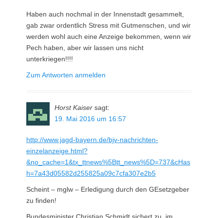
Haben auch nochmal in der Innenstadt gesammelt,
gab zwar ordentlich Stress mit Gutmenschen, und wir
werden wohl auch eine Anzeige bekommen, wenn wir
Pech haben, aber wir lassen uns nicht
unterkriegen!!!!
Zum Antworten anmelden
Horst Kaiser
sagt:
19. Mai 2016 um 16:57
http://www.jagd-bayern.de/bjv-nachrichten-
einzelanzeige.html?
&no_cache=1&tx_ttnews%5Btt_news%5D=737&cHas
h=7a43d05582d255825a09c7cfa307e2b5
Scheint – mglw – Erledigung durch den GEsetzgeber
zu finden!
Bundesminister Christian Schmidt sichert zu, im