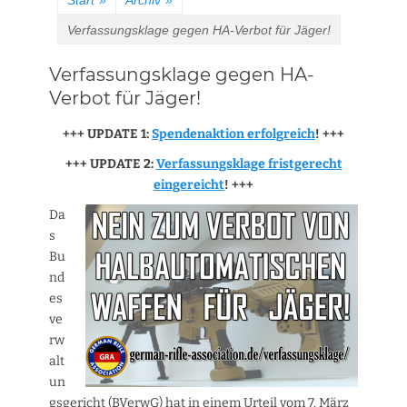
Start
»
Archiv
»
Verfassungsklage gegen HA-Verbot für Jäger!
Verfassungsklage gegen HA-
Verbot für Jäger!
+++ UPDATE 1:
Spendenaktion erfolgreich
! +++
+++ UPDATE 2:
Verfassungsklage fristgerecht
eingereicht
! +++
Da
s
Bu
nd
es
ve
rw
alt
un
gsgericht (BVerwG) hat in einem Urteil vom 7. März