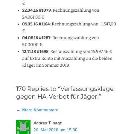
€
22.04.16 #1079
: Rechnungszahlung von
24.061,80 €
09.05.16 #1164
: Rechnungszahlung von 1.547,00
€
04.08.16 #1287
: Rechnungszahlung von
5.000,00 €
12.11.18 #1698
: Restauszahlung von 15.997,46 €
auf Extra Konto mit Auszahlung an die beiden
Kläger im Sommer 2019.
170 Replies to “Verfassungsklage
gegen HA-Verbot für Jäger!”
Kommentar-
← Ältere Kommentare
Navigation
Andras T.
sagt:
26. Mai 2016 um 15:30