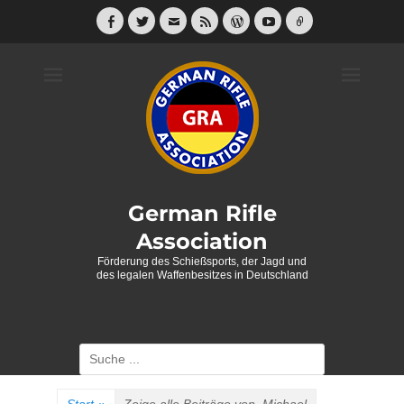
Weiter
zum
Facebook
Twitter
E-
Feed
WordPress
YouTube
Link
Mail
Inhalt
German Rifle
Association
Förderung des Schießsports, der Jagd und
des legalen Waffenbesitzes in Deutschland
Suche
nach: