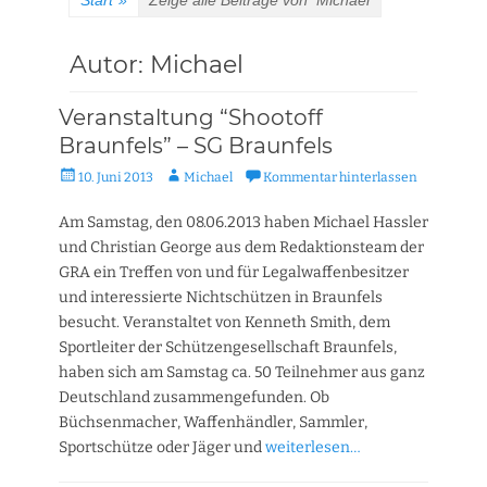
Start
»
Zeige alle Beiträge von
Michael
Autor:
Michael
Veranstaltung “Shootoff
Braunfels” – SG Braunfels
Veröffentlicht
Autor
10. Juni 2013
Michael
Kommentar hinterlassen
am
Am Samstag, den 08.06.2013 haben Michael Hassler
und Christian George aus dem Redaktionsteam der
GRA ein Treffen von und für Legalwaffenbesitzer
und interessierte Nichtschützen in Braunfels
besucht. Veranstaltet von Kenneth Smith, dem
Sportleiter der Schützengesellschaft Braunfels,
haben sich am Samstag ca. 50 Teilnehmer aus ganz
Deutschland zusammengefunden. Ob
Büchsenmacher, Waffenhändler, Sammler,
Sportschütze oder Jäger und
weiterlesen…