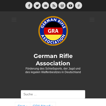
Weiter
zum
Facebook
Twitter
E-
Feed
WordPress
YouTube
Link
Mail
Inhalt
German Rifle
Association
Förderung des Schießsports, der Jagd und
des legalen Waffenbesitzes in Deutschland
Suche
nach: