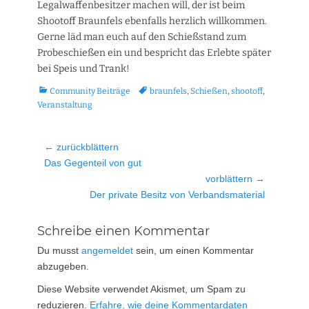
Legalwaffenbesitzer machen will, der ist beim
Shootoff Braunfels ebenfalls herzlich willkommen.
Gerne läd man euch auf den Schießstand zum
Probeschießen ein und bespricht das Erlebte später
bei Speis und Trank!
Kategorien
Tags
Community Beiträge
braunfels
,
Schießen
,
shootoff
,
Veranstaltung
Beitragsnavigation
← zurückblättern
Vorheriger
Das Gegenteil von gut
Beitrag:
vorblättern →
Nächster
Der private Besitz von Verbandsmaterial
Beitrag:
Schreibe einen Kommentar
Du musst
angemeldet
sein, um einen Kommentar
abzugeben.
Diese Website verwendet Akismet, um Spam zu
reduzieren.
Erfahre, wie deine Kommentardaten