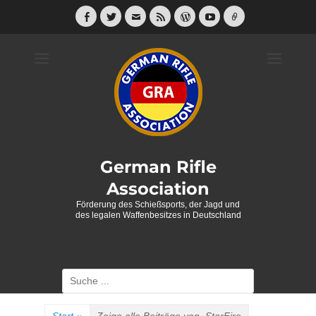
Weiter
zum
Facebook
Twitter
E-
Feed
WordPress
YouTube
Link
Mail
Inhalt
German Rifle
Association
Förderung des Schießsports, der Jagd und
des legalen Waffenbesitzes in Deutschland
Suche
nach: