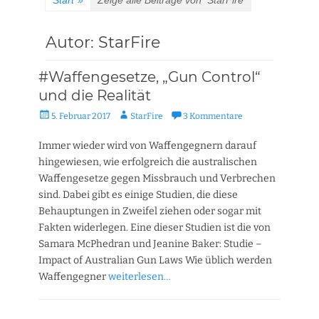
Start
»
Zeige alle Beiträge von
StarFire
Autor:
StarFire
#Waffengesetze, „Gun Control“
und die Realität
Veröffentlicht
Autor
5. Februar 2017
StarFire
3 Kommentare
am
Immer wieder wird von Waffengegnern darauf
hingewiesen, wie erfolgreich die australischen
Waffengesetze gegen Missbrauch und Verbrechen
sind. Dabei gibt es einige Studien, die diese
Behauptungen in Zweifel ziehen oder sogar mit
Fakten widerlegen. Eine dieser Studien ist die von
Samara McPhedran und Jeanine Baker: Studie –
Impact of Australian Gun Laws Wie üblich werden
Waffengegner
weiterlesen…