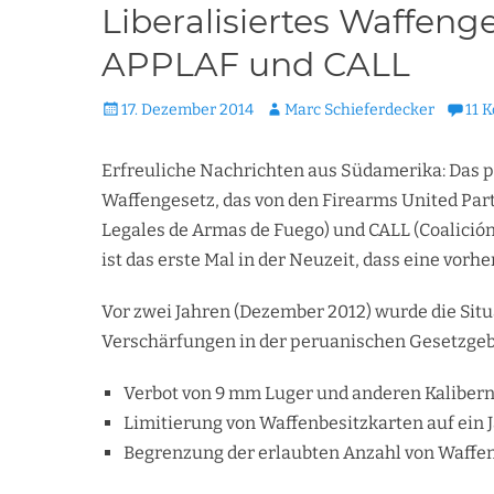
Liberalisiertes Waffeng
APPLAF und CALL
Veröffentlicht
Autor
17. Dezember 2014
Marc Schieferdecker
11 
am
Erfreuliche Nachrichten aus Südamerika: Das 
Waffengesetz, das von den Firearms United Par
Legales de Armas de Fuego) und CALL (Coalició
ist das erste Mal in der Neuzeit, dass eine vorh
Vor zwei Jahren (Dezember 2012) wurde die Situ
Verschärfungen in der peruanischen Gesetzgebu
Verbot von 9 mm Luger und anderen Kaliber
Limitierung von Waffenbesitzkarten auf ein 
Begrenzung der erlaubten Anzahl von Waffe