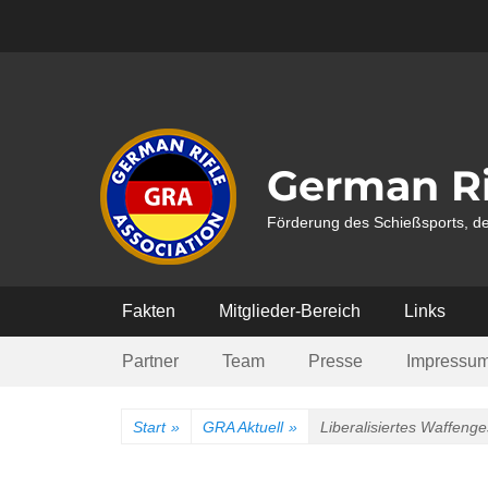
Weiter
zum
Inhalt
German Ri
Förderung des Schießsports, de
Hauptmenü
Fakten
Mitglieder-Bereich
Links
Submenü
Partner
Team
Presse
Impressu
Start
»
GRA Aktuell
»
Liberalisiertes Waffen