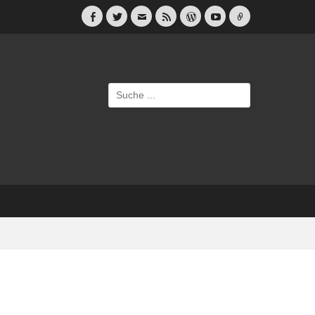
Facebook
Twitter
E-
Feed
WordPress
YouTube
Link
Mail
Suche
nach: