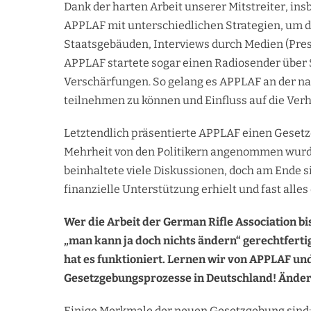
Dank der harten Arbeit unserer Mitstreiter, in
APPLAF mit unterschiedlichen Strategien, um d
Staatsgebäuden, Interviews durch Medien (Pres
APPLAF startete sogar einen Radiosender über
Verschärfungen. So gelang es APPLAF an der n
teilnehmen zu können und Einfluss auf die Ver
Letztendlich präsentierte APPLAF einen Gesetz
Mehrheit von den Politikern angenommen wurd
beinhaltete viele Diskussionen, doch am Ende s
finanzielle Unterstützung erhielt und fast all
Wer die Arbeit der German Rifle Association bi
„man kann ja doch nichts ändern“ gerechtfertig
hat es funktioniert. Lernen wir von APPLAF un
Gesetzgebungsprozesse in Deutschland! Änder
Einige Merkmale der neuen Gesetzgebung sind: