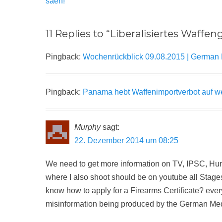
Beitrag:
säen!
11 Replies to “Liberalisiertes Waf
Pingback:
Wochenrückblick 09.08.2015 | German R
Pingback:
Panama hebt Waffenimportverbot auf weg
Murphy
sagt:
22. Dezember 2014 um 08:25
We need to get more information on TV, IPSC, Hun
where I also shoot should be on youtube all Stag
know how to apply for a Firearms Certificate? eve
misinformation being produced by the German Me