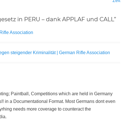
Beitrag:
Zeit
fengesetz in PERU – dank APPLAF und CALL”
ifle Association
en steigender Kriminalität | German Rifle Association
ting; Paintball, Competitions which are held in Germany
es!! in a Documentational Format. Most Germans dont even
ryrhing needs more coverage to counteract the
dia.