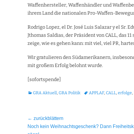
Waffenhersteller, Waffenhändler und Waffenbesi
ihrem Land die nationalen Pro-Waffen-Bewegun
Rodrigo Lopez, el Dr. José Luis Salazar y el Sr.
Jthomas Saldias, der Präsident von CALL, das 1
zeige, wie es gehen kann: mit viel, viel PR, hart
Wir gratulieren den Südamerikanern, insbesond
mit großem Erfolg belohnt wurde.
[sofortspende]
Kategorien
Tags
GRA Aktuell
,
GRA Politik
APPLAF
,
CALL
,
erfolge
,
Beitragsnavigation
← zurückblättern
Vorheriger
Noch kein Weihnachtsgeschenk? Dann Freiheits