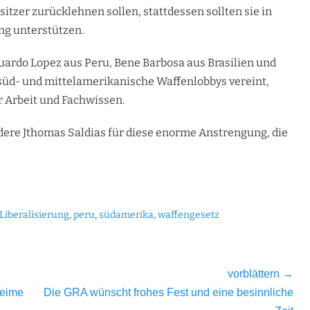
tzer zurücklehnen sollen, stattdessen sollten sie in
g unterstützen.
 Eduardo Lopez aus Peru, Bene Barbosa aus Brasilien und
1 süd- und mittelamerikanische Waffenlobbys vereint,
er Arbeit und Fachwissen.
ere Jthomas Saldias für diese enorme Anstrengung, die
Liberalisierung
,
peru
,
südamerika
,
waffengesetz
vorblättern →
Nächster
keime
Die GRA wünscht frohes Fest und eine besinnliche