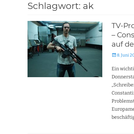
Schlagwort:
ak
TV-Pr
– Cons
auf d
Veröffentli
8. Juni 2
am
Ein wicht
Donnerstag
„Schreibe
Constanti
Problemste
Europamei
beschäfti