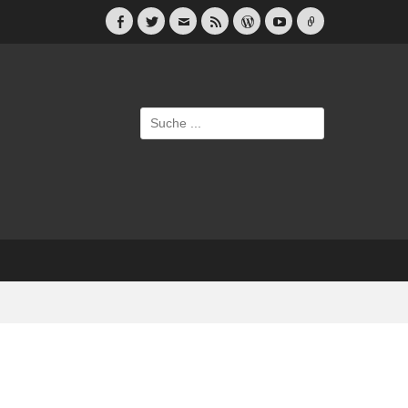
Facebook
Twitter
E-
Feed
WordPress
YouTube
Link
Mail
Suche
nach: