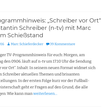
ogrammhinweis: „Schreiber vor Ort“
tantin Schreiber (n-tv) mit Marc
em Schießstand
cht
Autor
016
Marc Schieferdecker
39 Kommentare
iger TV-Programmhinweis für euch: Morgen, am
 den 09.06. läuft auf n-tv um 17.10 Uhr die Sendung
r vor Ort“. Inhalt: In seinem neuen Format widmet sich
n Schreiber aktuellen Themen und brisanten
llungen. In der ersten Folge kurz vor der Fußball-
sterschaft geht er Fragen auf den Grund, die alle
gen: Wie kann man
weiterlesen…