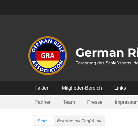
Weiter
zum
Inhalt
German Ri
Förderung des Schießsports, de
Hauptmenü
Fakten
Mitglieder-Bereich
Links
Submenü
Partner
Team
Presse
Impressu
Start
»
Beiträge mit Tag(s)
ak