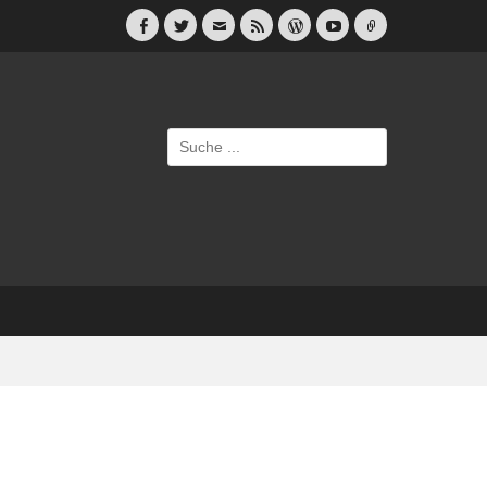
Facebook
Twitter
E-
Feed
WordPress
YouTube
Link
Mail
Suche
nach: