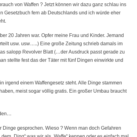
brauch von Waffen ? Jetzt können wir dazu ganz schlau ins
n Gesetzbuch fern ab Deutschlands und ich würde eher
ht.
über 20 Jahren war. Opfer meine Frau und Kinder. Jemand
rurteilt usw. usw…..) Eine große Zeitung schrieb damals im
h das salopp Revolver Blatt (…der Ausdruck passt gerade zu
n stellte fest das der Täter mit fünf Dingen einwirkte und
 in irgend einem Waffengesetz steht. Alle Dinge stammen
 haben, meist sogar völlig gratis. Ein großer Umbau braucht
urden…
her Dinge gesprochen. Wieso ? Wenn man doch Gefahren
n dem „Ding“ was wir als „Waffe“ kennen oder es einfach mal