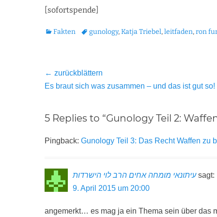
[sofortspende]
Kategorien
Tags
Fakten
gunology
,
Katja Triebel
,
leitfaden
,
ron f
Beitragsnavigation
← zurückblättern
Vorheriger
Es braut sich was zusammen – und das ist gut so!
Beitrag:
5 Replies to “Gunology Teil 2: Waff
Pingback:
Gunology Teil 3: Das Recht Waffen zu b
עיתונאי מומחה אחים הרב לוי הישרדות
sagt:
9. April 2015 um 20:00
angemerkt… es mag ja ein Thema sein über das ma