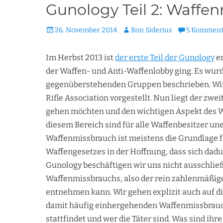
Gunology Teil 2: Waffe
Veröffentlicht
Autor
26. November 2014
Ron Siderius
5 Komment
am
Im Herbst 2013 ist
der erste Teil der Gunology
en
der Waffen- und Anti-Waffenlobby ging. Es wur
gegenüberstehenden Gruppen beschrieben. Wir
Rifle Association vorgestellt. Nun liegt der zwe
gehen möchten und den wichtigen Aspekt des W
diesem Bereich sind für alle Waffenbesitzer un
Waffenmissbrauch ist meistens die Grundlage 
Waffengesetzes in der Hoffnung, dass sich dadu
Gunology beschäftigen wir uns nicht ausschließ
Waffenmissbrauchs, also der rein zahlenmäßige
entnehmen kann. Wir gehen explizit auch auf d
damit häufig einhergehenden Waffenmissbrauch
stattfindet und wer die Täter sind. Was sind ih