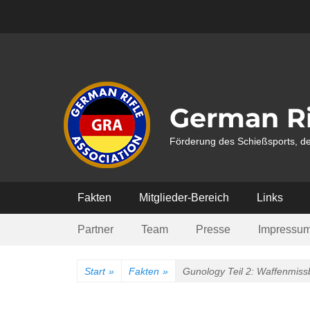
Weiter
zum
Inhalt
German Ri
Förderung des Schießsports, de
Hauptmenü
Fakten
Mitglieder-Bereich
Links
Submenü
Partner
Team
Presse
Impressu
Start
»
Fakten
»
Gunology Teil 2: Waffenmis