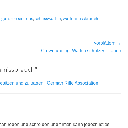
ungun
,
ron siderius
,
schusswaffen
,
waffenmissbrauch
vorblättern →
Nächster
Crowdfunding: Waffen schützen Frauen
Beitrag:
enmissbrauch”
esitzen und zu tragen | German Rifle Association
n reden und schreiben und filmen kann jedoch ist es