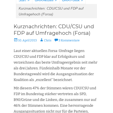
Start
»
GRA Aktuell
»
GRA Politik
»
Kurznachrichten: CDU/CSU und FDP auf
Umfragehoch (Forsa)
Kurznachrichten: CDU/CSU und
FDP auf Umfragehoch (Forsa)
Veröffentlicht
Autor
10. April 2013
Chris
3 Kommentare
am
Laut einer aktuellen Forsa-Umfrage liegen
CDU/CSU und FDP klar auf Erfolgskurs und
verzeichnen das beste Umfrageergebnis seit mehr
als drei Jahren. Fünfeinhalb Monate vor der
Bundestagswahl wird die Ausgangssituation der
Koalition als „exzellent“ bezeichnet.
Mit diesem 47% der Stimmen wären CDU/CSU und
FDP im Bundestag stärker vertreten als SPD,
B90/Grüne und die Linken, die zusammen nur auf
46% der Stimmen kommen. Eine hervorragende
Ausgangssituation nicht nur für die Parteien,