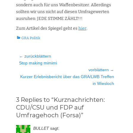
sondern auch für uns Waffenbesitzer. Allerdings
sollten wir uns nicht auf diesen Umfragewerten
ausruhen: JEDE STIMME ZÄHLT!!!
Zum Artikel des Spiegel geht es
hier
.
Kategorien
GRA Politik
Beitragsnavigation
← zurückblättern
Vorheriger
Stop making mimimi
Beitrag:
vorblättern →
Nächster
Kurzer Erlebnisbericht über das GRA/LWB Treffen
Beitrag:
in Wiesloch
3 Replies to “Kurznachrichten:
CDU/CSU und FDP auf
Umfragehoch (Forsa)”
BULLET
sagt: