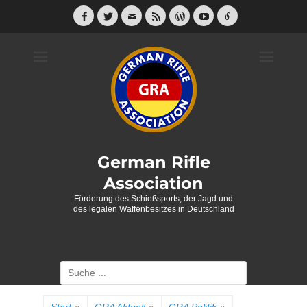
Weiter
zum
Facebook
Twitter
E-
Feed
WordPress
YouTube
Link
Mail
Inhalt
German Rifle
Association
Förderung des Schießsports, der Jagd und
des legalen Waffenbesitzes in Deutschland
Suche
nach: