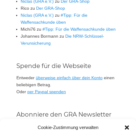
Niclas (GRA e.V.)
zu
Der GRA-Shop
Rico
zu
Der GRA-Shop
Niclas (GRA e.V.)
zu
#Tipp: Für die
Waffensachkunde üben
Michi76
zu
#Tipp: Für die Waffensachkunde üben
Johannes Bormann
zu
Die NRW-Schlüssel-
Verunsicherung
Spende für die Webseite
Entweder
überweise einfach über dein Konto
einen
beliebigen Betrag.
Oder
per Paypal spenden
Abonniere den GRA Newsletter
Vorname oder ganzer Name
Cookie-Zustimmung verwalten