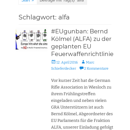
Start
»
Beiträge mit Tag(s)
alfa
Schlagwort:
alfa
#EUgunban: Bernd
Kölmel (ALFA) zu der
geplanten EU
Feuerwaffenrichtlinie
Veröffentlicht
Autor
12. April 2016
Marc
am
Schieferdecker
2 Kommentare
Vor kurzer Zeit hat die German
Rifle Association in Wiesloch zu
ihrem Frühlingstreffen
eingeladen und neben vielen
GRA Unterstützern ist auch
Bernd Kölmel, Abgeordneter des
EU Parlaments für die Fraktion
ALFA, unserer Einladung gefolgt