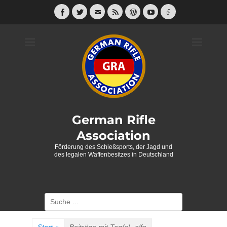
Weiter
zum
Facebook
Twitter
E-
Feed
WordPress
YouTube
Link
Mail
Inhalt
German Rifle
Association
Förderung des Schießsports, der Jagd und
des legalen Waffenbesitzes in Deutschland
Suche
nach: