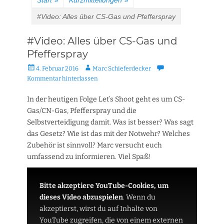
Start
»
Kurzmitteilungen
»
#Video: Alles über CS-Gas und Pfefferspray
#Video: Alles über CS-Gas und
Pfefferspray
Veröffentlicht
Autor
4. Februar 2016
Marc Schieferdecker
am
Kommentar hinterlassen
In der heutigen Folge Let’s Shoot geht es um CS-
Gas/CN-Gas, Pfefferspray und die
Selbstverteidigung damit. Was ist besser? Was sagt
das Gesetz? Wie ist das mit der Notwehr? Welches
Zubehör ist sinnvoll? Marc versucht euch
umfassend zu informieren. Viel Spaß!
Bitte akzeptiere YouTube-Cookies, um
dieses Video abzuspielen
.
Wenn du
akzeptierst, wirst du auf Inhalte von
YouTube zugreifen, die von einem externen