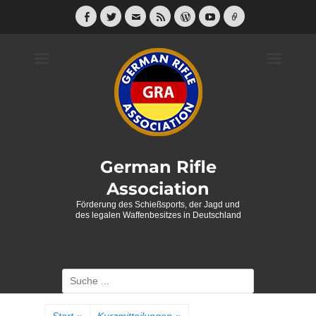
Weiter
zum
Facebook
Twitter
E-
Feed
WordPress
YouTube
Link
Mail
Inhalt
German Rifle
Association
Förderung des Schießsports, der Jagd und
des legalen Waffenbesitzes in Deutschland
Suche
nach: