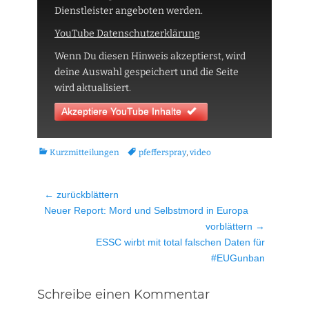
Dienstleister angeboten werden.
YouTube Datenschutzerklärung
Wenn Du diesen Hinweis akzeptierst, wird
deine Auswahl gespeichert und die Seite
wird aktualisiert.
Akzeptiere YouTube Inhalte
Kategorien
Tags
Kurzmitteilungen
pfefferspray
,
video
Beitragsnavigation
← zurückblättern
Vorheriger
Neuer Report: Mord und Selbstmord in Europa
Beitrag:
vorblättern →
Nächster
ESSC wirbt mit total falschen Daten für
Beitrag:
#EUGunban
Schreibe einen Kommentar