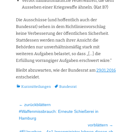
Verbot halbautomatische Feuerwaffen, die dem
Aussehen einer Kriegswaffe ähneln. (Kat B7)
Die Ausschüsse (und hoffentlich auch der
Bundesrat) sehen in dem Richtlinienvorschlag
keine Verbesserung der öffentlichen Sicherheit.
Stattdessen werden nach ihrer Ansicht die
Behörden nur unverhältnismäßig stark mit
weiteren Aufgaben belastet, so dass „[…] die
Erfüllung vorrangiger Aufgaben erschwert wäre.“
Bleibt abzuwarten, wie der Bundesrat am
29.01.2016
entscheidet.
Kategorien
Tags
Kurzmitteilungen
Bundesrat
Beitragsnavigation
← zurückblättern
Vorheriger
#Waffenmissbrauch: Erneute Schießerei in
Beitrag:
Hamburg
vorblättern →
Nächster
#EUgunban – 4+1 Innenminister lehnen diesen ab