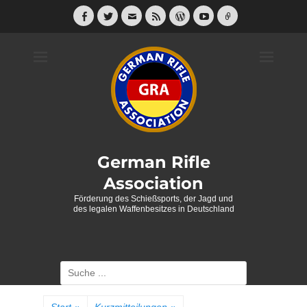
Weiter
zum
Facebook
Twitter
E-
Feed
WordPress
YouTube
Link
Mail
Inhalt
German Rifle
Association
Förderung des Schießsports, der Jagd und
des legalen Waffenbesitzes in Deutschland
Suche
nach: