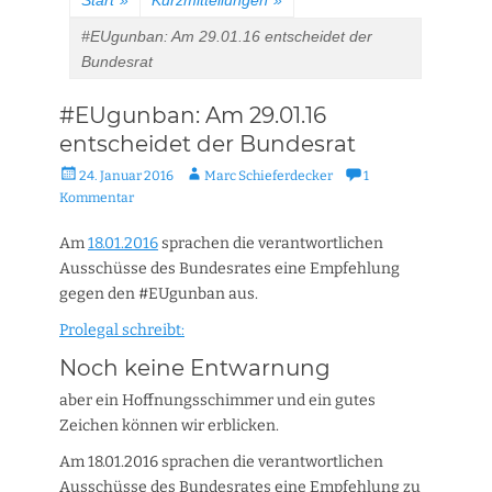
Start
»
Kurzmitteilungen
»
#EUgunban: Am 29.01.16 entscheidet der
Bundesrat
#EUgunban: Am 29.01.16
entscheidet der Bundesrat
Veröffentlicht
Autor
24. Januar 2016
Marc Schieferdecker
1
am
Kommentar
Am
18.01.2016
sprachen die verantwortlichen
Ausschüsse des Bundesrates eine Empfehlung
gegen den #EUgunban aus.
Prolegal schreibt:
Noch keine Entwarnung
aber ein Hoffnungsschimmer und ein gutes
Zeichen können wir erblicken.
Am 18.01.2016 sprachen die verantwortlichen
Ausschüsse des Bundesrates eine Empfehlung zu