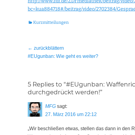
http://www.zdf.de/ZDFmediathek/beitrag/vide
bc=kua884718#/beitrag/video/2702384/Gespra
Kategorien
Kurzmitteilungen
Beitragsnavigation
← zurückblättern
Vorheriger
#EUgunban: Wie geht es weiter?
Beitrag:
5 Replies to “#EUgunban: Waffenrich
durchgedrückt werden!”
MFG
sagt:
27. März 2016 um 22:12
„Wir beschließen etwas, stellen das dann in den R