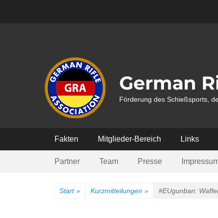
Weiter
zum
Inhalt
German Ri
Förderung des Schießsports, de
Hauptmenü
Fakten
Mitglieder-Bereich
Links
Submenü
Partner
Team
Presse
Impressu
Start
»
Kurzmitteilungen
»
#EUgunban: Waffenr