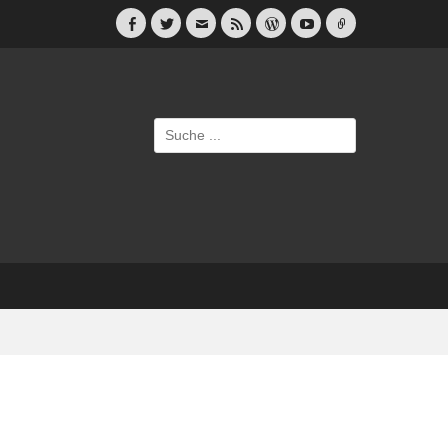
Facebook
Twitter
E-
Feed
WordPress
YouTube
Link
Mail
Suche
nach: