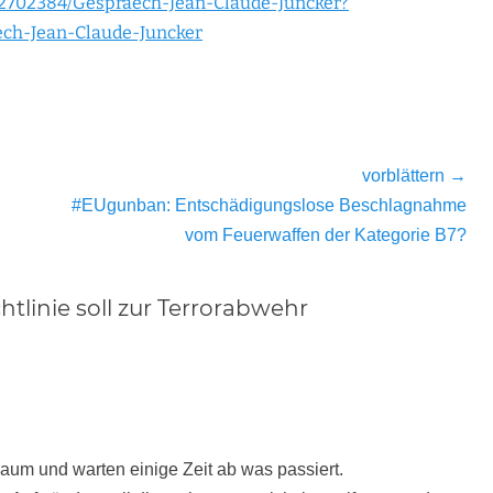
o/2702384/Gespraech-Jean-Claude-Juncker?
ech-Jean-Claude-Juncker
vorblättern →
Nächster
#EUgunban: Entschädigungslose Beschlagnahme
Beitrag:
vom Feuerwaffen der Kategorie B7?
tlinie soll zur Terrorabwehr
aum und warten einige Zeit ab was passiert.