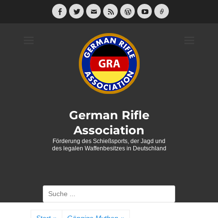
Weiter
zum
Facebook
Twitter
E-
Feed
WordPress
YouTube
Link
Mail
Inhalt
German Rifle
Association
Förderung des Schießsports, der Jagd und
des legalen Waffenbesitzes in Deutschland
Suche
nach: