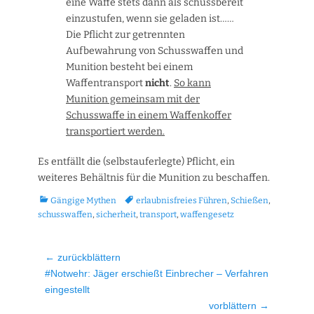
eine Waffe stets dann als schussbereit
einzustufen, wenn sie geladen ist……
Die Pflicht zur getrennten
Aufbewahrung von Schusswaffen und
Munition besteht bei einem
Waffentransport
nicht
.
So kann
Munition gemeinsam mit der
Schusswaffe in einem Waffenkoffer
transportiert werden.
Es entfällt die (selbstauferlegte) Pflicht, ein
weiteres Behältnis für die Munition zu beschaffen.
Kategorien
Tags
Gängige Mythen
erlaubnisfreies Führen
,
Schießen
,
schusswaffen
,
sicherheit
,
transport
,
waffengesetz
Beitragsnavigation
← zurückblättern
Vorheriger
#Notwehr: Jäger erschießt Einbrecher – Verfahren
Beitrag:
eingestellt
vorblättern →