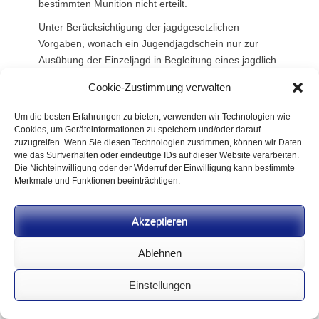
bestimmten Munition nicht erteilt.
Unter Berücksichtigung der jagdgesetzlichen
Vorgaben, wonach ein Jugendjagdschein nur zur
Ausübung der Einzeljagd in Begleitung eines jagdlich
erfahrenen Erziehungs- bzw. Sorgeberechtigten oder
Cookie-Zustimmung verwalten
einer von diesem schriftlich beauftragten, jagdlich
erfahrenen Aufsichtsperson berechtigt, dürfen
Um die besten Erfahrungen zu bieten, verwenden wir Technologien wie
Jugendjagdscheininhaber für die Dauer der
Cookies, um Geräteinformationen zu speichern und/oder darauf
Jagdausübung bzw. des jagdlichen Übungs- und
zuzugreifen. Wenn Sie diesen Technologien zustimmen, können wir Daten
wie das Surfverhalten oder eindeutige IDs auf dieser Website verarbeiten.
Wettkampfschießens im erforderlichen Umfang
Die Nichteinwilligung oder der Widerruf der Einwilligung kann bestimmte
Jagdwaffen und die dafür bestimmte Munition führen
Merkmale und Funktionen beeinträchtigen.
und damit schießen (§ 13 Absatz 7 Satz 2).
Insbesondere dürfen sie auch Schusswaffen anderer
Akzeptieren
Berechtigter (Leihwaffen) im Zusammenhang mit
diesen Tätigkeiten nicht schussbereit führen; z.B.
Ablehnen
also auch Jagdwaffen und Munition auf dem Weg zur
Jagdausübung bzw. zur Schießstätte (insoweit auch
Einstellungen
ohne jagdlich erfahrene Aufsichtsperson)
getrennt
und nicht zugriffsbereit ohne behördliche Erlaubnis