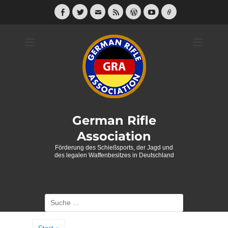
Weiter
zum
Facebook
Twitter
E-
Feed
WordPress
YouTube
Link
Mail
Inhalt
German Rifle
Association
Förderung des Schießsports, der Jagd und
des legalen Waffenbesitzes in Deutschland
Suche
nach: