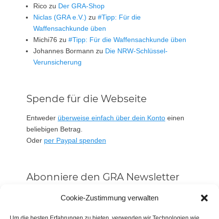
Rico
zu
Der GRA-Shop
Niclas (GRA e.V.)
zu
#Tipp: Für die
Waffensachkunde üben
Michi76
zu
#Tipp: Für die Waffensachkunde üben
Johannes Bormann
zu
Die NRW-Schlüssel-
Verunsicherung
Spende für die Webseite
Entweder
überweise einfach über dein Konto
einen
beliebigen Betrag.
Oder
per Paypal spenden
Abonniere den GRA Newsletter
Vorname oder ganzer Name
Cookie-Zustimmung verwalten
Um die besten Erfahrungen zu bieten, verwenden wir Technologien wie