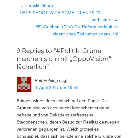
Beitragsnavigation
← zurückblättern
Vorheriger
LET’S SHOOT WITH SOME FRIENDS #2
Beitrag:
vorblättern →
Nächster
#EUGunban: (DJV) Die Reform verfehlt ihr
Beitrag:
eigentliches Ziel nahezu gänzlich!
9 Replies to “#Politik: Grüne
machen sich mit „OppoVision“
lächerlich”
Ralf Pöhling
sagt:
3. April 2017 um 19:54
Bringen wir es doch einfach auf den Punkt: Die
Grünen sind von gesundem Menschenverstand
befreite und von Dekadenz zerfressene
Stadtmenschen, deren Bezug zur Realität deswegen
verlorenen gegangen ist. Welch groteskes
Schauspiel, dass sich gerade eine solche Gruppe von