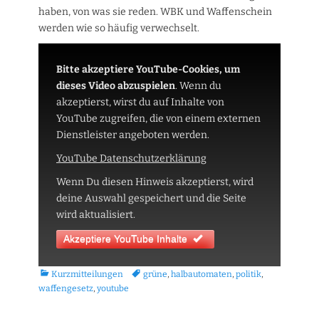
haben, von was sie reden. WBK und Waffenschein
werden wie so häufig verwechselt.
Bitte akzeptiere YouTube-Cookies, um
dieses Video abzuspielen
.
Wenn du
akzeptierst, wirst du auf Inhalte von
YouTube zugreifen, die von einem externen
Dienstleister angeboten werden.
YouTube Datenschutzerklärung
Wenn Du diesen Hinweis akzeptierst, wird
deine Auswahl gespeichert und die Seite
wird aktualisiert.
Akzeptiere YouTube Inhalte
Kategorien
Tags
Kurzmitteilungen
grüne
,
halbautomaten
,
politik
,
waffengesetz
,
youtube