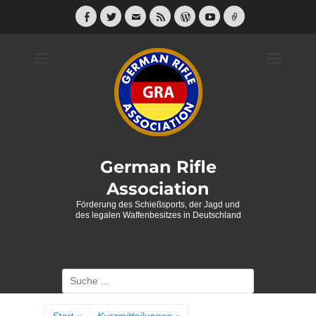
Weiter
zum
Facebook
Twitter
E-
Feed
WordPress
YouTube
Link
Mail
Inhalt
German Rifle
Association
Förderung des Schießsports, der Jagd und
des legalen Waffenbesitzes in Deutschland
Suche
nach: