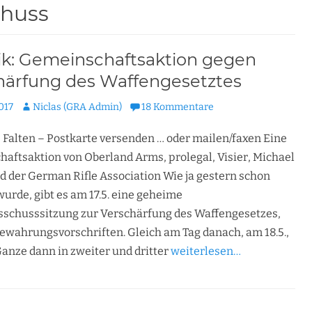
chuss
tik: Gemeinschaftsaktion gegen
härfung des Waffengesetztes
cht
Autor
017
Niclas (GRA Admin)
18 Kommentare
 Falten – Postkarte versenden … oder mailen/faxen Eine
aftsaktion von Oberland Arms, prolegal, Visier, Michael
 der German Rifle Association Wie ja gestern schon
urde, gibt es am 17.5. eine geheime
schusssitzung zur Verschärfung des Waffengesetzes,
ewahrungsvorschriften. Gleich am Tag danach, am 18.5.,
Ganze dann in zweiter und dritter
weiterlesen…