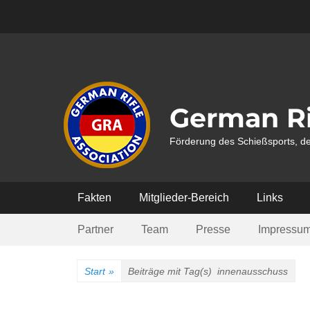
Weiter
zum
Inhalt
German Ri
Förderung des Schießsports, de
Hauptmenü
Fakten
Mitglieder-Bereich
Links
Submenü
Partner
Team
Presse
Impressu
Start
»
Beiträge mit Tag(s)
innenausschuss