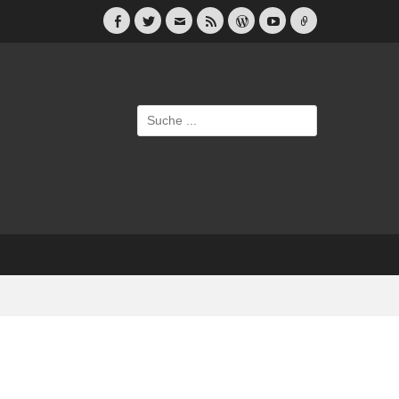
Facebook
Twitter
E-
Feed
WordPress
YouTube
Link
Mail
Suche
nach: