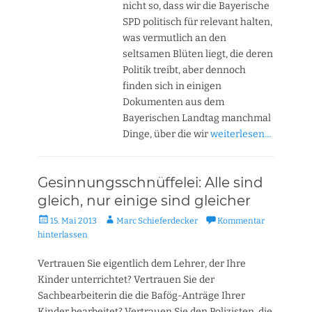
nicht so, dass wir die Bayerische
SPD politisch für relevant halten,
was vermutlich an den
seltsamen Blüten liegt, die deren
Politik treibt, aber dennoch
finden sich in einigen
Dokumenten aus dem
Bayerischen Landtag manchmal
Dinge, über die wir
weiterlesen…
Gesinnungsschnüffelei: Alle sind
gleich, nur einige sind gleicher
Veröffentlicht
Autor
15. Mai 2013
Marc Schieferdecker
Kommentar
am
hinterlassen
Vertrauen Sie eigentlich dem Lehrer, der Ihre
Kinder unterrichtet? Vertrauen Sie der
Sachbearbeiterin die die Bafög-Anträge Ihrer
Kinder bearbeitet? Vertrauen Sie den Polizisten, die