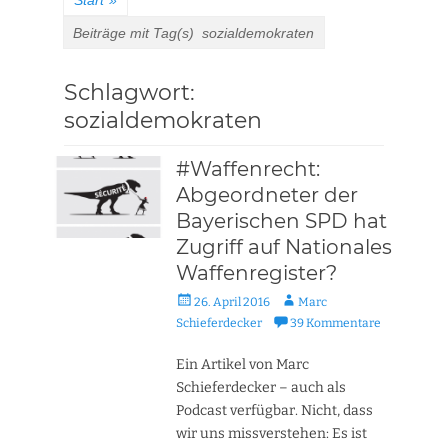
Start
»
Beiträge mit Tag(s)
sozialdemokraten
Schlagwort:
sozialdemokraten
#Waffenrecht:
Abgeordneter der
Bayerischen SPD hat
Zugriff auf Nationales
Waffenregister?
Veröffentlicht
Autor
26. April 2016
Marc
am
Schieferdecker
39 Kommentare
Ein Artikel von Marc
Schieferdecker – auch als
Podcast verfügbar. Nicht, dass
wir uns missverstehen: Es ist