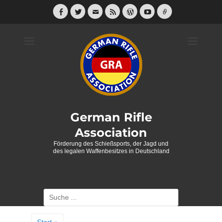
Weiter
zum
Facebook
Twitter
E-
Feed
WordPress
YouTube
Link
Mail
Inhalt
German Rifle
Association
Förderung des Schießsports, der Jagd und
des legalen Waffenbesitzes in Deutschland
Suche
nach: