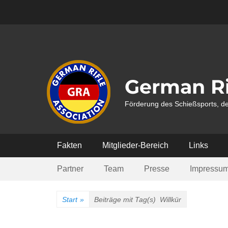
Weiter
zum
Inhalt
German Ri
Förderung des Schießsports, de
Hauptmenü
Fakten
Mitglieder-Bereich
Links
Submenü
Partner
Team
Presse
Impressu
Start
»
Beiträge mit Tag(s)
Willkür