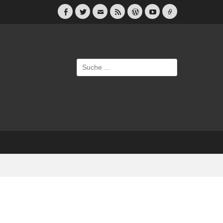
Facebook
Twitter
E-
Feed
WordPress
YouTube
Link
Mail
Suche
nach: