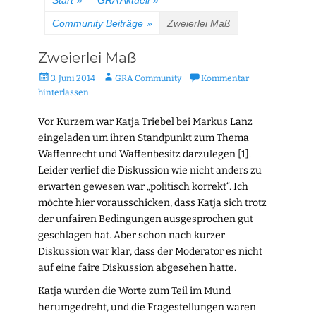
Start
»
GRA Aktuell
»
Community Beiträge
»
Zweierlei Maß
Zweierlei Maß
Veröffentlicht
Autor
3. Juni 2014
GRA Community
Kommentar
am
hinterlassen
Vor Kurzem war Katja Triebel bei Markus Lanz
eingeladen um ihren Standpunkt zum Thema
Waffenrecht und Waffenbesitz darzulegen [1].
Leider verlief die Diskussion wie nicht anders zu
erwarten gewesen war „politisch korrekt“. Ich
möchte hier vorausschicken, dass Katja sich trotz
der unfairen Bedingungen ausgesprochen gut
geschlagen hat. Aber schon nach kurzer
Diskussion war klar, dass der Moderator es nicht
auf eine faire Diskussion abgesehen hatte.
Katja wurden die Worte zum Teil im Mund
herumgedreht, und die Fragestellungen waren