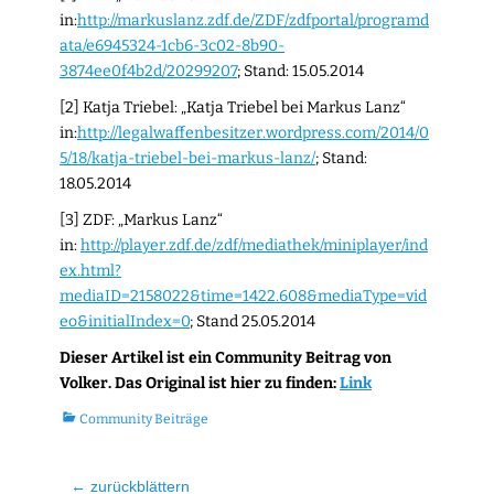
in:
http://markuslanz.zdf.de/ZDF/zdfportal/programd
ata/e6945324-1cb6-3c02-8b90-
3874ee0f4b2d/20299207
; Stand: 15.05.2014
[2] Katja Triebel: „Katja Triebel bei Markus Lanz“
in:
http://legalwaffenbesitzer.wordpress.com/2014/0
5/18/katja-triebel-bei-markus-lanz/
; Stand:
18.05.2014
[3] ZDF: „Markus Lanz“
in:
http://player.zdf.de/zdf/mediathek/miniplayer/ind
ex.html?
mediaID=2158022&time=1422.608&mediaType=vid
eo&initialIndex=0
; Stand 25.05.2014
Dieser Artikel ist ein Community Beitrag von
Volker. Das Original ist hier zu finden:
Link
Kategorien
Community Beiträge
Beitragsnavigation
← zurückblättern