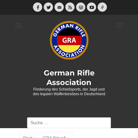
Weiter
zum
Facebook
Twitter
E-
Feed
WordPress
YouTube
Link
Mail
Inhalt
German Rifle
Association
Förderung des Schießsports, der Jagd und
des legalen Waffenbesitzes in Deutschland
Suche
nach: