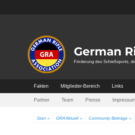
Weiter
zum
Inhalt
German Ri
Förderung des Schießsports, de
Hauptmenü
Fakten
Mitglieder-Bereich
Links
Submenü
Partner
Team
Presse
Impressu
Start
»
GRA Aktuell
»
Community Beiträge
»