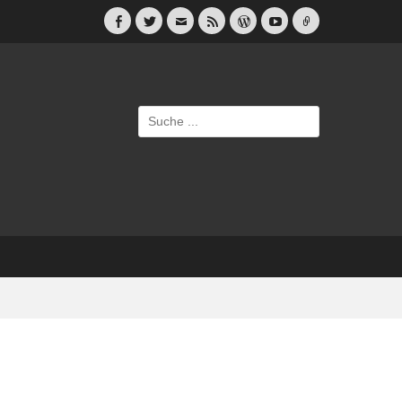
Facebook
Twitter
E-
Feed
WordPress
YouTube
Link
Mail
Suche
nach: