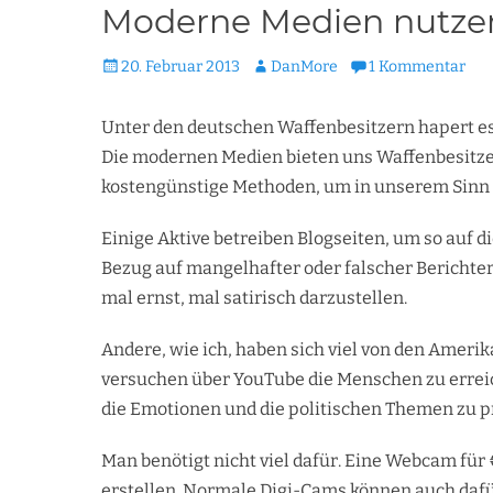
Moderne Medien nutze
Veröffentlicht
Autor
20. Februar 2013
DanMore
1 Kommentar
am
Unter den deutschen Waffenbesitzern hapert 
Die modernen Medien bieten uns Waffenbesitze
kostengünstige Methoden, um in unserem Sinn 
Einige Aktive betreiben Blogseiten, um so auf d
Bezug auf mangelhafter oder falscher Berichte
mal ernst, mal satirisch darzustellen.
Andere, wie ich, haben sich viel von den Amer
versuchen über YouTube die Menschen zu erreic
die Emotionen und die politischen Themen zu p
Man benötigt nicht viel dafür. Eine Webcam für
erstellen. Normale Digi-Cams können auch dafü