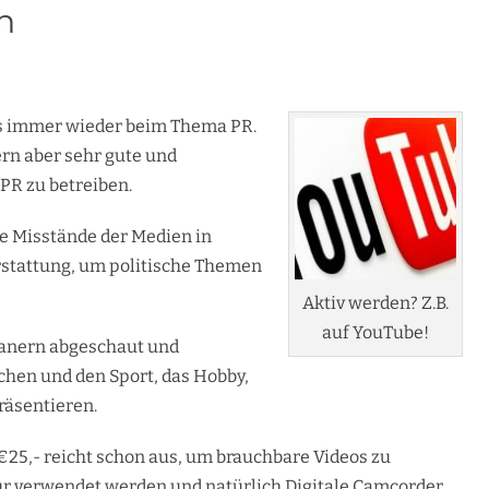
n
es immer wieder beim Thema PR.
rn aber sehr gute und
PR zu betreiben.
ie Misstände der Medien in
rstattung, um politische Themen
Aktiv werden? Z.B.
auf YouTube!
ikanern abgeschaut und
hen und den Sport, das Hobby,
räsentieren.
 €25,- reicht schon aus, um brauchbare Videos zu
r verwendet werden und natürlich Digitale Camcorder.