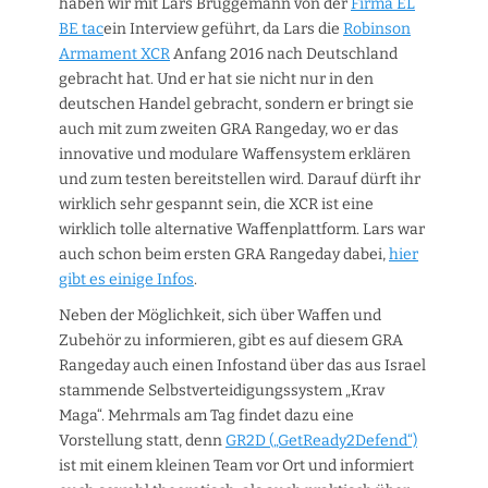
haben wir mit Lars Brüggemann von der
Firma EL
BE tac
ein Interview geführt, da Lars die
Robinson
Armament XCR
Anfang 2016 nach Deutschland
gebracht hat. Und er hat sie nicht nur in den
deutschen Handel gebracht, sondern er bringt sie
auch mit zum zweiten GRA Rangeday, wo er das
innovative und modulare Waffensystem erklären
und zum testen bereitstellen wird. Darauf dürft ihr
wirklich sehr gespannt sein, die XCR ist eine
wirklich tolle alternative Waffenplattform. Lars war
auch schon beim ersten GRA Rangeday dabei,
hier
gibt es einige Infos
.
Neben der Möglichkeit, sich über Waffen und
Zubehör zu informieren, gibt es auf diesem GRA
Rangeday auch einen Infostand über das aus Israel
stammende Selbstverteidigungssystem „Krav
Maga“. Mehrmals am Tag findet dazu eine
Vorstellung statt, denn
GR2D („GetReady2Defend“)
ist mit einem kleinen Team vor Ort und informiert