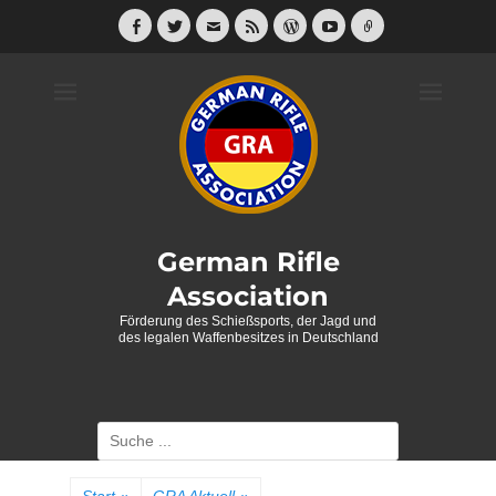
Weiter
zum
Facebook
Twitter
E-
Feed
WordPress
YouTube
Link
Mail
Inhalt
German Rifle
Association
Förderung des Schießsports, der Jagd und
des legalen Waffenbesitzes in Deutschland
Suche
nach: