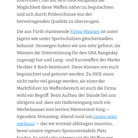
interessiert, hat auf dem GRA Rangeday die
Möglichkeit diese Waffen näher zu begutachten
und sich durch Probeschüsse von der
hervorragenden Qualität zu überzeugen.
Die aus Fürth stammende
Firma Waimex
ist unter
Jägern wie unter Sportschützen gleichermaßen
bekannt. Deswegen haben wir uns sehr gefreut, als
Waimex die Unterstützung für den GRA Rangeday
zugesagt hat und Lang- und Kurzwaffen der Marke
Heckler & Koch beisteuert. Diese können von euch
begutachtet und getestet werden. Zu H&K muss
nicht mehr viel gesagt werden, als einer der
Marktführer im Waffenbereich ist euch die Firma
wohl ein Begriff. Beim Aufbau der Stände fiel uns
übrigens auf, dass am Halleneingang noch ein
Werbebanner vom letzten Mieterevent hing —
irgendein Streaming-Abend rund um
casino utan
spelpaus
— das wir erstmal abhängen mussten,
bevor unsere eigenen Sponsorentafeln Platz
fanden. Es wird sehr interessant die Waffen von