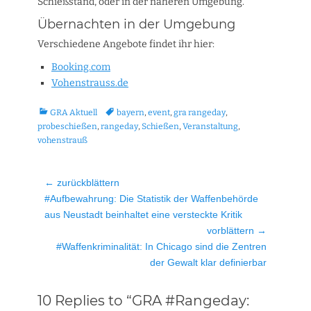
Schießstand, oder in der näheren Umgebung.
Übernachten in der Umgebung
Verschiedene Angebote findet ihr hier:
Booking.com
Vohenstrauss.de
Kategorien
Tags
GRA Aktuell
bayern
,
event
,
gra rangeday
,
probeschießen
,
rangeday
,
Schießen
,
Veranstaltung
,
vohenstrauß
Beitragsnavigation
← zurückblättern
Vorheriger
#Aufbewahrung: Die Statistik der Waffenbehörde
Beitrag:
aus Neustadt beinhaltet eine versteckte Kritik
vorblättern →
Nächster
#Waffenkriminalität: In Chicago sind die Zentren
Beitrag:
der Gewalt klar definierbar
10 Replies to “GRA #Rangeday: