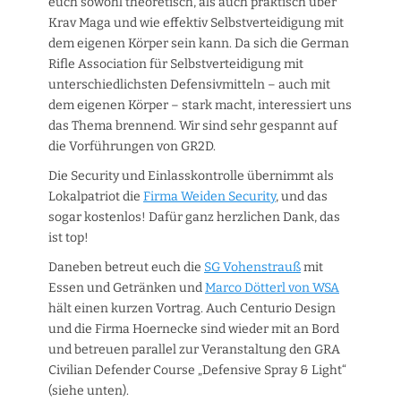
euch sowohl theoretisch, als auch praktisch über
Krav Maga und wie effektiv Selbstverteidigung mit
dem eigenen Körper sein kann. Da sich die German
Rifle Association für Selbstverteidigung mit
unterschiedlichsten Defensivmitteln – auch mit
dem eigenen Körper – stark macht, interessiert uns
das Thema brennend. Wir sind sehr gespannt auf
die Vorführungen von GR2D.
Die Security und Einlasskontrolle übernimmt als
Lokalpatriot die
Firma Weiden Security
, und das
sogar kostenlos! Dafür ganz herzlichen Dank, das
ist top!
Daneben betreut euch die
SG Vohenstrauß
mit
Essen und Getränken und
Marco Dötterl von WSA
hält einen kurzen Vortrag. Auch Centurio Design
und die Firma Hoernecke sind wieder mit an Bord
und betreuen parallel zur Veranstaltung den GRA
Civilian Defender Course „Defensive Spray & Light“
(siehe unten).