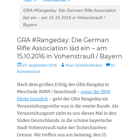
Start
»
GRA Aktuell
»
GRA #Rangeday: Die German Rifle Association
läd ein – am 15.10.2016 in Vohenstrauß /
Bayern
GRA #Rangeday: Die German
Rifle Association läd ein – am
15.10.2016 in Vohenstrauß / Bayern
Veröffentlicht
Autor
20. September 2016
Marc Schieferdecker
10
am
Kommentare
Nach dem großen Erfolg des GRA Rangday in
Meschede (NRW / Sauerland) –
sogar der SWR
filmte heimlich
– geht der GRA Rangeday als
Veranstaltungsreihe nun in die zweite Runde. Als
Veranstaltungsort zieht es uns dieses Mal in den
Süden Deutschlands, in die schöne bayerische
Stadt Vohenstrauß nahe der Tschechischen
Grenze. Wir treffen uns am Samstag, den 15.