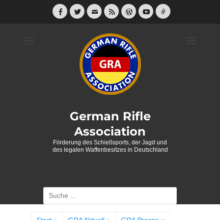
Weiter
zum
Facebook
Twitter
E-
Feed
WordPress
YouTube
Link
Mail
Inhalt
German Rifle
Association
Förderung des Schießsports, der Jagd und
des legalen Waffenbesitzes in Deutschland
Suche
nach: