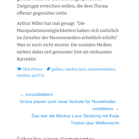
Zielgruppe erreichen wollen, die dem Thema
offener gegenüber steht.
Arthur Miller hat mal gesagt: “Die
Manipulationsmöglichkeiten haben sich natürlich
im Zeitalter der Massenmedien erheblich erhöht”.
Was er noch nicht wusste: Die sozialen Medien
wirken dabei seit geraumer Zeit als wirksames
Korrektiv.
Kategorien
Tags
GRA Presse
galileo
,
markus lanz
,
massenmedien
,
medien
,
pro7
,
tv
Beitragsnavigation
← zurückblättern
Vorheriger
Grüne planen acht neue Verbote für Hundehalter
Beitrag:
vorblättern →
Nächster
Das war die Markus Lanz-Sendung mit Katja
Beitrag:
Triebel über Waffenrecht