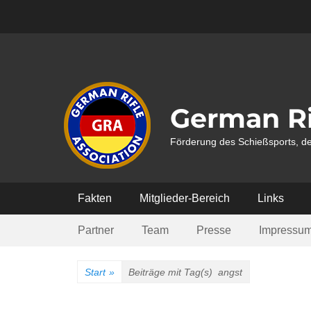
Weiter
zum
Inhalt
German Ri
Förderung des Schießsports, de
Hauptmenü
Fakten
Mitglieder-Bereich
Links
Submenü
Partner
Team
Presse
Impressu
Start
»
Beiträge mit Tag(s)
angst