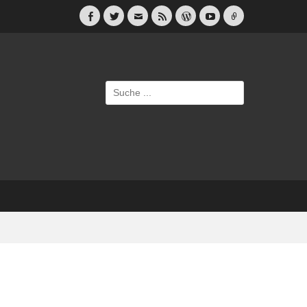
Facebook
Twitter
E-
Feed
WordPress
YouTube
Link
Mail
Suche
nach: