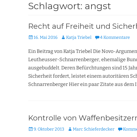
Schlagwort:
angst
Recht auf Freiheit und Sicher
Veröffentlicht
Autor
16. Mai 2016
Katja Triebel
4 Kommentare
am
Ein Beitrag von Katja Triebel Die Novo-Argumen
Leutheusser-Schnarrenberger, ehemalige Bunde
ausgebuddelt. Deren Befürchtungen sind 15 Jahr
Sicherheit fordert, leistet einem autoritären 
Schnarrenberger Hier ein paar Zitate aus dem I
Kontrolle von Waffenbesitzer
Veröffentlicht
Autor
9. Oktober 2013
Marc Schieferdecker
Kommen
am