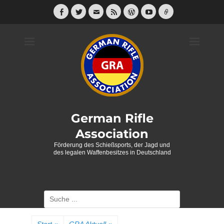
Weiter
zum
Facebook
Twitter
E-
Feed
WordPress
YouTube
Link
Mail
Inhalt
German Rifle
Association
Förderung des Schießsports, der Jagd und
des legalen Waffenbesitzes in Deutschland
Suche
nach: