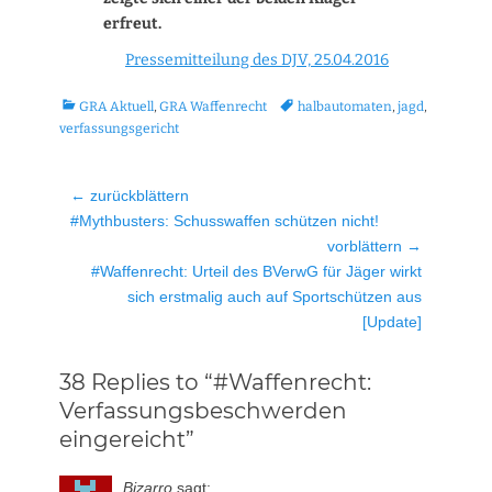
erfreut.
Pressemitteilung des DJV, 25.04.2016
Kategorien
Tags
GRA Aktuell
,
GRA Waffenrecht
halbautomaten
,
jagd
,
verfassungsgericht
Beitragsnavigation
← zurückblättern
Vorheriger
#Mythbusters: Schusswaffen schützen nicht!
Beitrag:
vorblättern →
Nächster
#Waffenrecht: Urteil des BVerwG für Jäger wirkt
Beitrag:
sich erstmalig auch auf Sportschützen aus
[Update]
38 Replies to “#Waffenrecht:
Verfassungsbeschwerden
eingereicht”
Bizarro
sagt: