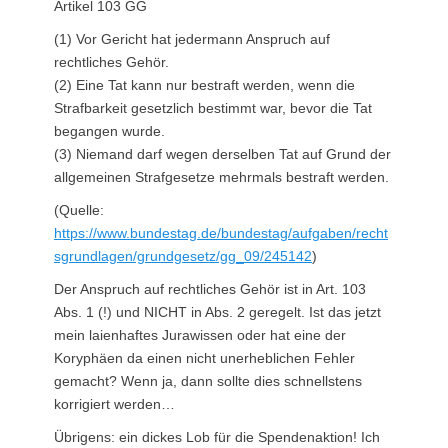
Artikel 103 GG
(1) Vor Gericht hat jedermann Anspruch auf
rechtliches Gehör.
(2) Eine Tat kann nur bestraft werden, wenn die
Strafbarkeit gesetzlich bestimmt war, bevor die Tat
begangen wurde.
(3) Niemand darf wegen derselben Tat auf Grund der
allgemeinen Strafgesetze mehrmals bestraft werden.
(Quelle:
https://www.bundestag.de/bundestag/aufgaben/recht
sgrundlagen/grundgesetz/gg_09/245142
)
Der Anspruch auf rechtliches Gehör ist in Art. 103
Abs. 1 (!) und NICHT in Abs. 2 geregelt. Ist das jetzt
mein laienhaftes Jurawissen oder hat eine der
Koryphäen da einen nicht unerheblichen Fehler
gemacht? Wenn ja, dann sollte dies schnellstens
korrigiert werden…
Übrigens: ein dickes Lob für die Spendenaktion! Ich