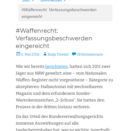
Start
»
GRA Aktuell
»
#Waffenrecht: Verfassungsbeschwerden
eingereicht
#Waffenrecht:
Verfassungsbeschwerden
eingereicht
Veröffentlicht
Autor
2. Mai 2016
Katja Triebel
38 Kommentare
am
Wie wir bereits
berichteten,
hatten sich 2011 zwei
Jäger aus NRW gewehrt, eine – vom Nationalen
Waffen-Register nicht vorgesehene – Kategorie zu
akzeptieren: Halbautomat mit wechselbarem
Magazin und dem erfundenem Sonder-
Warenkennzeichen „2-Schuss“. Sie hatten den
Prozess in der dritten Instanz verloren.
Da das Urteil des Bundesverwaltungsgerichts
immense Auswirkungen auf alle
Jagdscheininhaber hat, war es wichtig, innerhalb