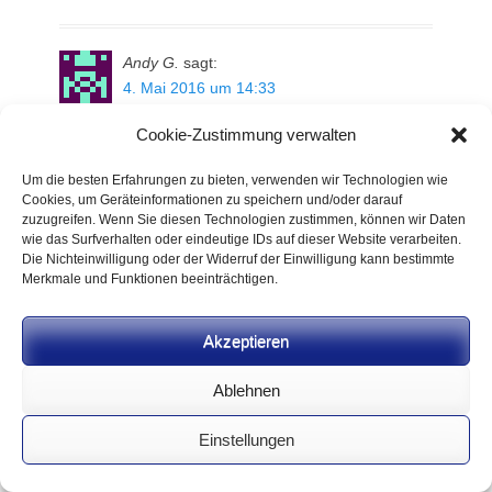
Andy G.
sagt:
4. Mai 2016 um 14:33
Cookie-Zustimmung verwalten
50.000€ für eine Verfassungsklage?
Ist es nicht egal was das in diesem Fall kostet? Für
Um die besten Erfahrungen zu bieten, verwenden wir Technologien wie
den, der es noch nicht verstanden hat, die Politik
Cookies, um Geräteinformationen zu speichern und/oder darauf
zuzugreifen. Wenn Sie diesen Technologien zustimmen, können wir Daten
arbeitet immer nach der Salamitaktik. Stück für Stück
wie das Surfverhalten oder eindeutige IDs auf dieser Website verarbeiten.
werden Verbote durchgesetzt.
Die Nichteinwilligung oder der Widerruf der Einwilligung kann bestimmte
Merkmale und Funktionen beeinträchtigen.
Heute sind es die Selbstlader für Jäger, morgen die
Kurzwaffen und Übermorgen schießen Sportschützen
nur noch mit Luftgewehren.
Akzeptieren
Wehret den Anfängen! Fordert ein Politiker die
Ablehnen
Beschränkung eines Bedürfnisses, fordere ich die
komplette Abschaffung dieses Unfugs.
Einstellungen
Für Duckmäusertum, „wird schon nicht so schlimm
werden“ und „man muss ja kompromissbereit sein“ ist