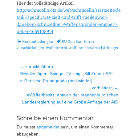
Hier der vollständige Artikel:
http://schmoelln.otz.de/web/schmoelln/startseite/de
tail/-/specific/EU-zielt-und-trifft-meilenweit-
daneben-Schmoellner-Waffensammler-empoert-
ueber-1669108914
Kategorien
Tags
Kurzmitteilungen
EU Gun Ban
,
terror
,
verschärfungen
,
waffenrecht
,
waffenrechtsverschärfungen
Beitragsnavigation
← zurückblättern
Vorheriger
#Medienlügen: Spiegel.TV zeigt „Kill Zone USA“ –
Beitrag:
reißerische Propaganda (mal wieder)
vorblättern →
Nächster
#Waffenbesitz: Antwort der brandenburgischen
Beitrag:
Landesregierung auf eine Große Anfrage der AfD
Schreibe einen Kommentar
Du musst
angemeldet
sein, um einen Kommentar
abzugeben.