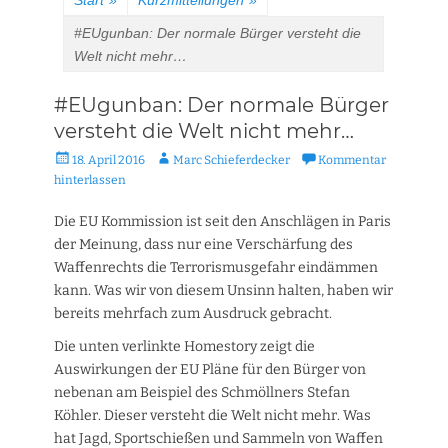
Start
»
Kurzmitteilungen
»
#EUgunban: Der normale Bürger versteht die
Welt nicht mehr…
#EUgunban: Der normale Bürger
versteht die Welt nicht mehr…
Veröffentlicht
Autor
18. April 2016
Marc Schieferdecker
Kommentar
am
hinterlassen
Die EU Kommission ist seit den Anschlägen in Paris
der Meinung, dass nur eine Verschärfung des
Waffenrechts die Terrorismusgefahr eindämmen
kann. Was wir von diesem Unsinn halten, haben wir
bereits mehrfach zum Ausdruck gebracht.
Die unten verlinkte Homestory zeigt die
Auswirkungen der EU Pläne für den Bürger von
nebenan am Beispiel des Schmöllners Stefan
Köhler. Dieser versteht die Welt nicht mehr. Was
hat Jagd, Sportschießen und Sammeln von Waffen