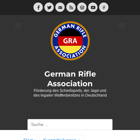
Weiter
zum
Facebook
Twitter
E-
Feed
WordPress
YouTube
Link
Mail
Inhalt
German Rifle
Association
Förderung des Schießsports, der Jagd und
des legalen Waffenbesitzes in Deutschland
Suche
nach: