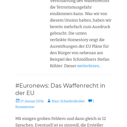
Verschärfung des Waffenrechts
die Terrorismusgefahr
eindämmen kann. Was wir von
diesem Unsinn halten, haben wir
bereits mehrfach zum Ausdruck
gebracht. Die unten
verlinkte Homestory zeigt die
Auswirkungen der EU Pläne für
den Bürger von nebenan am
Beispiel des Schmöllners Stefan
Köhler. Dieser
weiterlesen…
#Euronews: Das Waffenrecht in
der EU
Veröffentlicht
Autor
17. Januar 2016
Marc Schieferdecker
1
am
Kommentar
Mit einigen groben Fehlern und dann gleich in 12
Sprachen. Eventuell ist es sinnvoll, die Ersteller