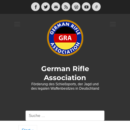
Weiter
zum
Facebook
Twitter
E-
Feed
WordPress
YouTube
Link
Mail
Inhalt
German Rifle
Association
Förderung des Schießsports, der Jagd und
des legalen Waffenbesitzes in Deutschland
Suche
nach: