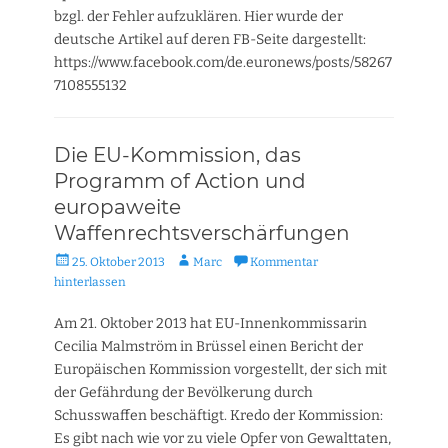
bzgl. der Fehler aufzuklären. Hier wurde der
deutsche Artikel auf deren FB-Seite dargestellt:
https://www.facebook.com/de.euronews/posts/58267
7108555132
Die EU-Kommission, das
Programm of Action und
europaweite
Waffenrechtsverschärfungen
Veröffentlicht
Autor
25. Oktober 2013
Marc
Kommentar
am
hinterlassen
Am 21. Oktober 2013 hat EU-Innenkommissarin
Cecilia Malmström in Brüssel einen Bericht der
Europäischen Kommission vorgestellt, der sich mit
der Gefährdung der Bevölkerung durch
Schusswaffen beschäftigt. Kredo der Kommission:
Es gibt nach wie vor zu viele Opfer von Gewalttaten,