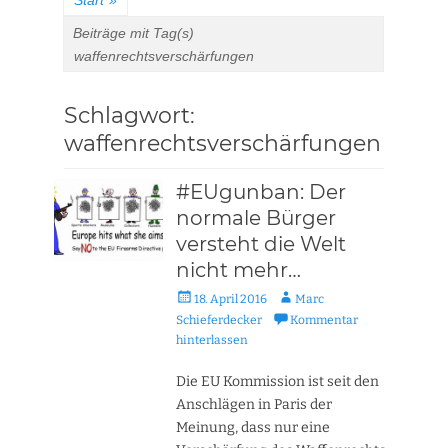
Start
»
Beiträge mit Tag(s)
waffenrechtsverschärfungen
Schlagwort:
waffenrechtsverschärfungen
#EUgunban: Der
normale Bürger
versteht die Welt
nicht mehr…
Veröffentlicht
Autor
18. April 2016
Marc
am
Schieferdecker
Kommentar
hinterlassen
Die EU Kommission ist seit den
Anschlägen in Paris der
Meinung, dass nur eine