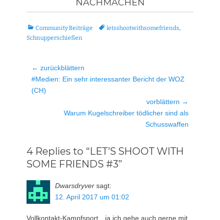
NACHMACHEN
Kategorien
Tags
Community Beiträge
letsshootwithsomefriends
,
Schnupperschießen
Beitragsnavigation
← zurückblättern
Vorheriger
#Medien: Ein sehr interessanter Bericht der WOZ
Beitrag:
(CH)
vorblättern →
Nächster
Warum Kugelschreiber tödlicher sind als
Beitrag:
Schusswaffen
4 Replies to “LET’S SHOOT WITH
SOME FRIENDS #3”
Dwarsdryver
sagt:
12. April 2017 um 01:02
Vollkontakt-Kampfsport…ja ich gehe auch gerne mit