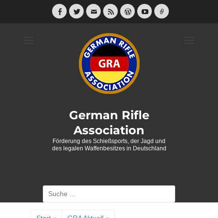
Weiter
zum
Facebook
Twitter
E-
Feed
WordPress
YouTube
Link
Mail
Inhalt
German Rifle
Association
Förderung des Schießsports, der Jagd und
des legalen Waffenbesitzes in Deutschland
Suche
nach: