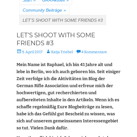
Start
»
GRA Aktuell
»
Community Beiträge
»
LET’S SHOOT WITH SOME FRIENDS #3
LET’S SHOOT WITH SOME
FRIENDS #3
Veröffentlicht
Autor
9. April 2017
Katja Triebel
4 Kommentare
am
Mein Name ist Raphael, ich bin 41 Jahre alt und
lebe in Berlin, wo ich auch geboren bin. Seit einiger
Zeit verfolge ich die Aktivitäten im Blog der
German Rifle Association und erfreue mich der
hochwertigen, gut recherchierten und
aufbereiteten Inhalte in den Artikeln. Wenn ich es
schaffe regelmäßig Eure Blogbeiträge zu lesen,
habe ich das Gefühl gut Bescheid zu wissen, was
sich auf unserem gemeinsamen Interessengebiet
so tut. Vielen Dank dafür.