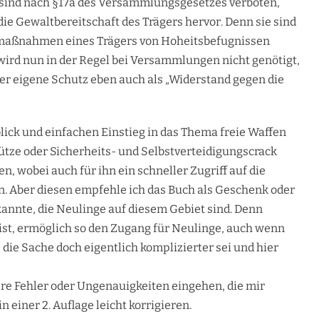
 sind nach §17a des Versammlungsgesetzes verboten,
ie Gewaltbereitschaft des Trägers hervor. Denn sie sind
gsmaßnahmen eines Trägers von Hoheitsbefugnissen
ird nun in der Regel bei Versammlungen nicht genötigt,
er eigene Schutz eben auch als „Widerstand gegen die
blick und einfachen Einstieg in das Thema freie Waffen
ütze oder Sicherheits- und Selbstverteidigungscrack
n, wobei auch für ihn ein schneller Zugriff auf die
. Aber diesen empfehle ich das Buch als Geschenk oder
nnte, die Neulinge auf diesem Gebiet sind. Denn
t ist, ermöglich so den Zugang für Neulinge, auch wenn
 die Sache doch eigentlich komplizierter sei und hier
re Fehler oder Ungenauigkeiten eingehen, die mir
n einer 2. Auflage leicht korrigieren.