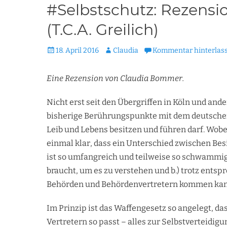
#Selbstschutz: Rezensio
(T.C.A. Greilich)
Veröffentlicht
Autor
18. April 2016
Claudia
Kommentar hinterlas
am
Eine Rezension von Claudia Bommer.
Nicht erst seit den Übergriffen in Köln und an
bisherige Berührungspunkte mit dem deutschen
Leib und Lebens besitzen und führen darf. Wob
einmal klar, dass ein Unterschied zwischen Be
ist so umfangreich und teilweise so schwammig
braucht, um es zu verstehen und b.) trotz ent
Behörden und Behördenvertretern kommen kan
Im Prinzip ist das Waffengesetz so angelegt, d
Vertretern so passt – alles zur Selbstverteidi