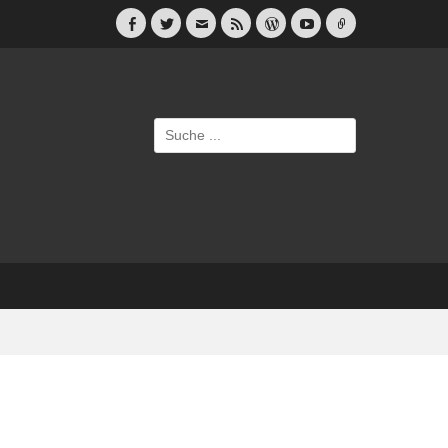
Facebook
Twitter
E-
Feed
WordPress
YouTube
Link
Mail
Suche
nach: