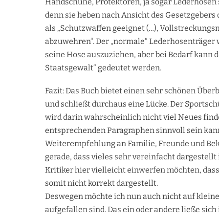
Handschuhe, Protektoren, ja sogar Lederhosen
denn sie heben nach Ansicht des Gesetzgebers d
als „Schutzwaffen geeignet (…), Vollstreckun
abzuwehren“. Der „normale“ Lederhosenträger w
seine Hose auszuziehen, aber bei Bedarf kann d
Staatsgewalt“ gedeutet werden.
Fazit: Das Buch bietet einen sehr schönen Über
und schließt durchaus eine Lücke. Der Sportsch
wird darin wahrscheinlich nicht viel Neues finde
entsprechenden Paragraphen sinnvoll sein kann
Weiterempfehlung an Familie, Freunde und Beka
gerade, dass vieles sehr vereinfacht dargestell
Kritiker hier vielleicht einwerfen möchten, dass
somit nicht korrekt dargestellt.
Deswegen möchte ich nun auch nicht auf kleine
aufgefallen sind. Das ein oder andere ließe sich i