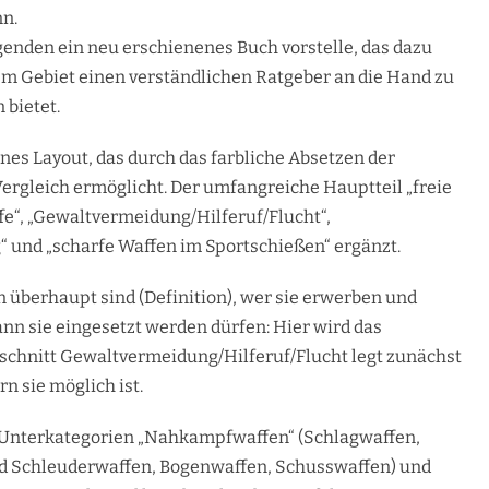
n.
olgenden ein neu erschienenes Buch vorstelle, das dazu
sem Gebiet einen verständlichen Ratgeber an die Hand zu
 bietet.
nes Layout, das durch das farbliche Absetzen der
Vergleich ermöglicht. Der umfangreiche Hauptteil „freie
fe“, „Gewaltvermeidung/Hilferuf/Flucht“,
“ und „scharfe Waffen im Sportschießen“ ergänzt.
en überhaupt sind (Definition), wer sie erwerben und
ann sie eingesetzt werden dürfen: Hier wird das
bschnitt Gewaltvermeidung/Hilferuf/Flucht legt zunächst
rn sie möglich ist.
die Unterkategorien „Nahkampfwaffen“ (Schlagwaffen,
nd Schleuderwaffen, Bogenwaffen, Schusswaffen) und