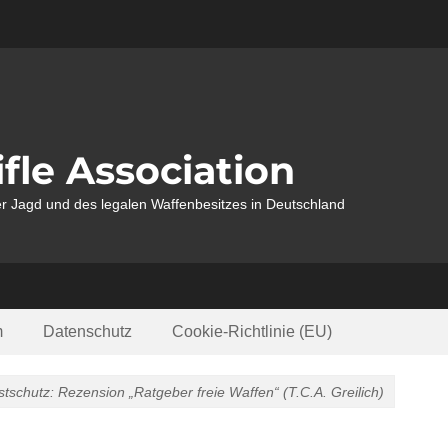
fle Association
r Jagd und des legalen Waffenbesitzes in Deutschland
m
Datenschutz
Cookie-Richtlinie (EU)
stschutz: Rezension „Ratgeber freie Waffen“ (T.C.A. Greilich)