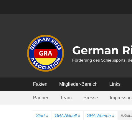
Weiter
zum
Inhalt
German Ri
Förderung des Schießsports, de
Hauptmenü
Fakten
Mitglieder-Bereich
Links
Submenü
Partner
Team
Presse
Impressu
Start
»
GRA Aktuell
»
GRA Women
»
#Selb