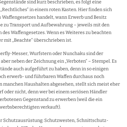
 Gegenstände sind kurz beschrieben, es folgt eine
Rechtliches“ in einem roten Kasten. Hier finden sich
es Waffengesetzes handelt, wann Erwerb und Besitz
se zu Transport und Aufbewahrung – jeweils mit den
 des Waffengesetzes. Wenn es Weiteres zu beachten
er mit „Beachte“ überschrieben ist.
erfly-Messer, Wurfstern oder Nunchaku sind der
 aber neben der Zeichnung ein „Verboten“ – Stempel. Es
tände auch aufgeführt zu haben, denn in so einigen
och erwerb- und führbaren Waffen durchaus noch
 in manchen Haushalten abgesehen, stellt sich meist eher
rf oder nicht, denn wer bei einem seriösen Händler
n verbotenen Gegenstand zu erwerben (weil die ein
werbsberechtigten verkauft).
ber Schutzausrüstung: Schutzwesten, Schnittschutz-