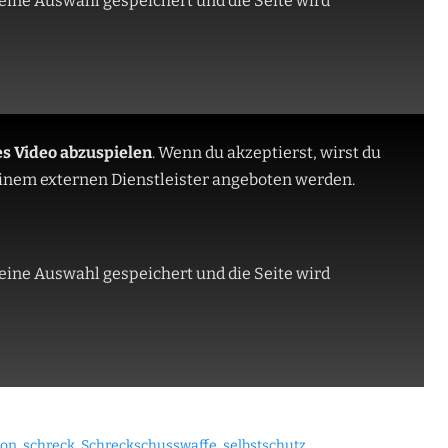
eine Auswahl gespeichert und die Seite wird
es Video abzuspielen
.
Wenn du akzeptierst, wirst du
 einem externen Dienstleister angeboten werden.
eine Auswahl gespeichert und die Seite wird
ion
,
schreck
,
Schreckschusswaffe
,
selbstschutz
,