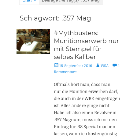
Start
»
Beiträge mit Tag(s)
.357 Mag
Schlagwort:
.357 Mag
#Mythbusters:
Munitionserwerb nur
mit Stempel für
selbes Kaliber
Veröffentlicht
Autor
18. September 2016
WSA
4
am
Kommentare
Oftmals hört man, dass man
nur die Munition erwerben darf,
die auch in der WBK eingetragen
ist. Alles andere ginge nicht.
Habe ich also einen Revolver in
.357 Magnum, muss ich mir den
Eintrag für .38 Special machen
lassen, wenn ich kostengünstig