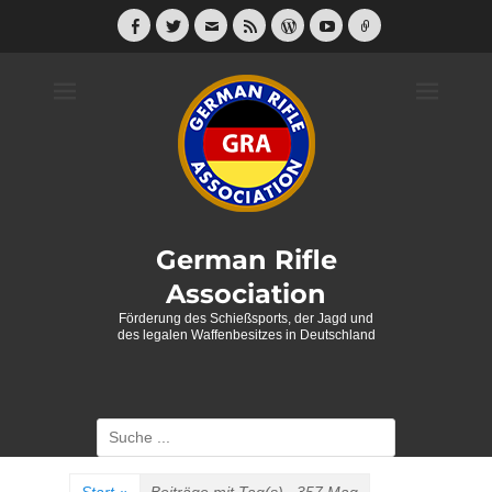
Weiter
zum
Facebook
Twitter
E-
Feed
WordPress
YouTube
Link
Mail
Inhalt
German Rifle
Association
Förderung des Schießsports, der Jagd und
des legalen Waffenbesitzes in Deutschland
Suche
nach: