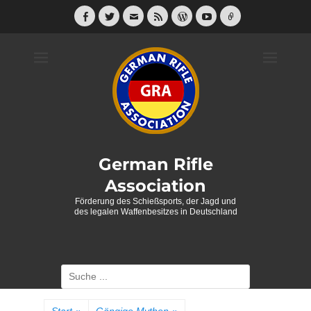
Weiter
zum
Facebook
Twitter
E-
Feed
WordPress
YouTube
Link
Mail
Inhalt
German Rifle
Association
Förderung des Schießsports, der Jagd und
des legalen Waffenbesitzes in Deutschland
Suche
nach: