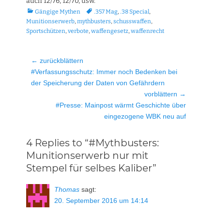
auch 12/76, 12/70, usw.
Kategorien
Tags
Gängige Mythen
.357 Mag
,
.38 Special
,
Munitionserwerb
,
mythbusters
,
schusswaffen
,
Sportschützen
,
verbote
,
waffengesetz
,
waffenrecht
Beitragsnavigation
← zurückblättern
Vorheriger
#Verfassungsschutz: Immer noch Bedenken bei
Beitrag:
der Speicherung der Daten von Gefährdern
vorblättern →
Nächster
#Presse: Mainpost wärmt Geschichte über
Beitrag:
eingezogene WBK neu auf
4 Replies to “#Mythbusters:
Munitionserwerb nur mit
Stempel für selbes Kaliber”
Thomas
sagt:
20. September 2016 um 14:14