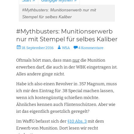
Start
»
Gängige Mythen
»
#Mythbusters: Munitionserwerb nur mit
Stempel für selbes Kaliber
#Mythbusters: Munitionserwerb
nur mit Stempel für selbes Kaliber
Veröffentlicht
Autor
18. September 2016
WSA
4 Kommentare
am
Oftmals hört man, dass man
nur
die Munition
erwerben darf, die auch in der WBK eingetragen ist.
Alles andere ginge nicht.
Habe ich also einen Revolver in .357 Magnum, muss
ich mir den Eintrag für .38 Special machen lassen,
wenn ich kostengünstig schießen möchte.
Ähnliches kennen auch Flintenschützen. Aber wie
ist das eigentlich gesetzlich geregelt?
Im WaffG befasst sich der
§10 Abs. 3
mit dem
Erwerb von Munition. Dort lesen wir recht