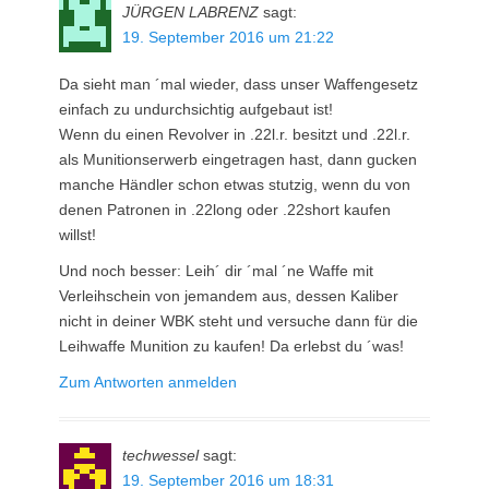
JÜRGEN LABRENZ
sagt:
19. September 2016 um 21:22
Da sieht man ´mal wieder, dass unser Waffengesetz
einfach zu undurchsichtig aufgebaut ist!
Wenn du einen Revolver in .22l.r. besitzt und .22l.r.
als Munitionserwerb eingetragen hast, dann gucken
manche Händler schon etwas stutzig, wenn du von
denen Patronen in .22long oder .22short kaufen
willst!
Und noch besser: Leih´ dir ´mal ´ne Waffe mit
Verleihschein von jemandem aus, dessen Kaliber
nicht in deiner WBK steht und versuche dann für die
Leihwaffe Munition zu kaufen! Da erlebst du ´was!
Zum Antworten anmelden
techwessel
sagt:
19. September 2016 um 18:31