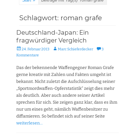
Start
»
Beiträge mit Tag(s)
roman grafe
Schlagwort:
roman grafe
Deutschland-Japan: Ein
fragwürdiger Vergleich
Veröffentlicht
Autor
24. Februar 2013
Marc Schieferdecker
3
am
Kommentare
Das der bekennende Waffengegner Roman Grafe
gerne kreativ mit Zahlen und Fakten umgeht ist
bekannt. Nicht zuletzt die Aufschlüsselung seiner
„Sportmordwaffen-Opferstatistik“ zeigt dies mehr
als deutlich. Aber auch andere seiner Artikel
sprechen für sich. Sie zeigen ganz klar, dass es ihm
nur um eines geht, nämlich Waffenbesitzer zu
diffamieren. So befindet sich auf seiner Seite
weiterlesen…