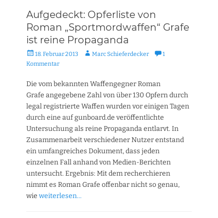
Aufgedeckt: Opferliste von
Roman „Sportmordwaffen“ Grafe
ist reine Propaganda
Veröffentlicht
Autor
18. Februar 2013
Marc Schieferdecker
1
am
Kommentar
Die vom bekannten Waffengegner Roman
Grafe angegebene Zahl von über 130 Opfern durch
legal registrierte Waffen wurden vor einigen Tagen
durch eine auf gunboard.de veröffentlichte
Untersuchung als reine Propaganda entlarvt. In
Zusammenarbeit verschiedener Nutzer entstand
ein umfangreiches Dokument, dass jeden
einzelnen Fall anhand von Medien-Berichten
untersucht. Ergebnis: Mit dem recherchieren
nimmt es Roman Grafe offenbar nicht so genau,
wie
weiterlesen…