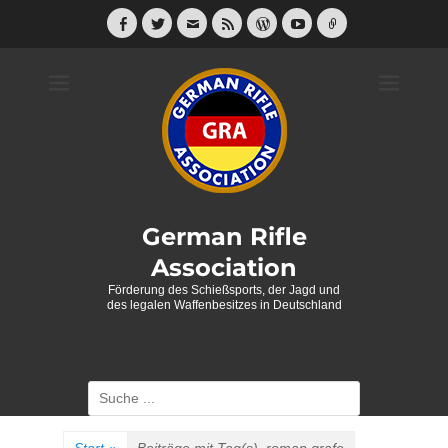
Weiter
zum
Facebook
Twitter
E-
Feed
WordPress
YouTube
Link
Mail
Inhalt
German Rifle
Association
Förderung des Schießsports, der Jagd und
des legalen Waffenbesitzes in Deutschland
Suche
nach: