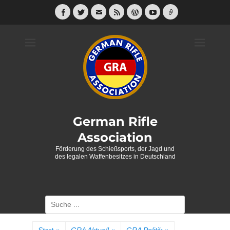
Weiter
zum
Facebook
Twitter
E-
Feed
WordPress
YouTube
Link
Mail
Inhalt
German Rifle
Association
Förderung des Schießsports, der Jagd und
des legalen Waffenbesitzes in Deutschland
Suche
nach: