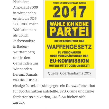
Nach dem
Amoklauf 2009
in Winnenden
erhielt die FDP
1.600.000 mehr
Wahlstimmen
als üblich.
Insbesondere
in Baden-
Württemberg
und in den
Gemeinden um
Winnenden
Quelle: Oberlandarms 2017
herum. Damals
war die FDP die
einzige Partei, die sich gegen ein Kurzwaffenverbot
für Sportschützen aufstellte. SPD, Grüne und Linke
forderten so ein Verbot, CDU/CSU hielten sich
zurück.