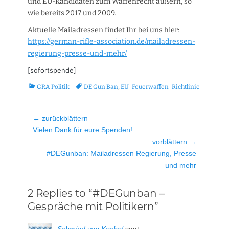
und EU-Kandidaten zum Waffenrecht äußern, so
wie bereits 2017 und 2009.
Aktuelle Mailadressen findet Ihr bei uns hier:
https://german-rifle-association.de/mailadressen-
regierung-presse-und-mehr/
[sofortspende]
Kategorien
Tags
GRA Politik
DE Gun Ban
,
EU-Feuerwaffen-Richtlinie
Beitragsnavigation
← zurückblättern
Vorheriger
Vielen Dank für eure Spenden!
Beitrag:
vorblättern →
Nächster
#DEGunban: Mailadressen Regierung, Presse
Beitrag:
und mehr
2 Replies to “#DEGunban –
Gespräche mit Politikern”
Schmied von Kochel
sagt: