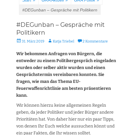
Start
»
GRA Aktuell
»
GRA Politik
»
#DEGunban – Gespräche mit Politikern
#DEGunban – Gespräche mit
Politikern
Veröffentlicht
Autor
31. März 2019
Katja Triebel
2 Kommentare
am
Wir bekommen Anfragen von Bürgern, die
entweder zu einem Politikergespräch eingeladen
wurden oder selber aktiv wurden und einen
Gesprächstermin vereinbaren konnten. Sie
fragen, wie man das Thema EU-
Feuerwaffenrichtlinie am besten präsentieren
kann.
Wir können hierzu keine allgemeinen Regeln
geben, da jeder Politiker und jeder Bürger andere
Prioritäten hat. Von daher hier nur ein paar Tipps,
von denen Ihr Euch welche aussuchen könnt und
ein paar Fakten, die Ihr wissen solltet.