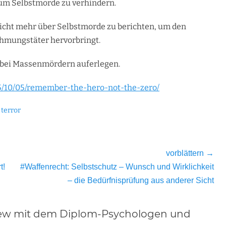
um Selbstmorde zu verhindern.
icht mehr über Selbstmorde zu berichten, um den
ahmungstäter hervorbringt.
 bei Massenmördern auferlegen.
15/10/05/remember-the-hero-not-the-zero/
,
terror
vorblättern →
Nächster
t!
#Waffenrecht: Selbstschutz – Wunsch und Wirklichkeit
Beitrag:
– die Bedürfnisprüfung aus anderer Sicht
rview mit dem Diplom-Psychologen und