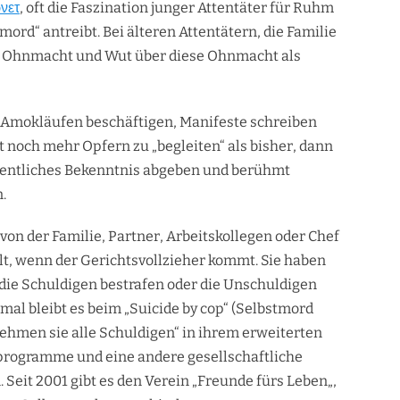
ρνετ
, oft die Faszination junger Attentäter für Ruhm
ord“ antreibt. Bei älteren Attentätern, die Familie
n Ohnmacht und Wut über diese Ohnmacht als
t Amokläufen beschäftigen, Manifeste schreiben
t noch mehr Opfern zu „begleiten“ als bisher, dann
 öffentliches Bekenntnis abgeben und berühmt
.
 von der Familie, Partner, Arbeitskollegen oder Chef
lt, wenn der Gerichtsvollzieher kommt. Sie haben
ie Schuldigen bestrafen oder die Unschuldigen
al bleibt es beim „Suicide by cop“ (Selbstmord
nehmen sie alle Schuldigen“ in ihrem erweiterten
programme und eine andere gesellschaftliche
. Seit 2001 gibt es den Verein „Freunde fürs Leben„,