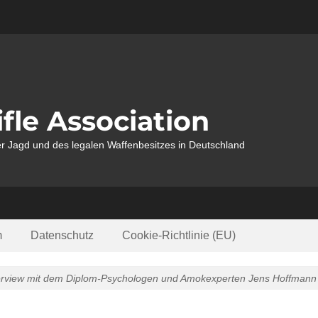
fle Association
r Jagd und des legalen Waffenbesitzes in Deutschland
m
Datenschutz
Cookie-Richtlinie (EU)
erview mit dem Diplom-Psychologen und Amokexperten Jens Hoffmann