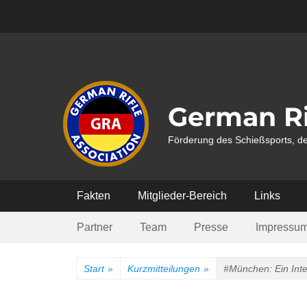
Weiter
zum
Inhalt
German Ri
Förderung des Schießsports, de
Hauptmenü
Fakten
Mitglieder-Bereich
Links
Submenü
Partner
Team
Presse
Impressu
Start
»
Kurzmitteilungen
»
#München: Ein Int