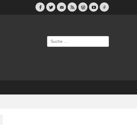
Facebook
Twitter
E-
Feed
WordPress
YouTube
Link
Mail
Suche
nach: