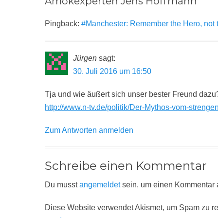
Amokexperten Jens Hoffmann”
Pingback:
#Manchester: Remember the Hero, not t
Jürgen
sagt:
30. Juli 2016 um 16:50
Tja und wie äußert sich unser bester Freund dazu
http://www.n-tv.de/politik/Der-Mythos-vom-strenge
Zum Antworten anmelden
Schreibe einen Kommentar
Du musst
angemeldet
sein, um einen Kommentar
Diese Website verwendet Akismet, um Spam zu r