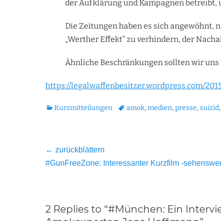
der Aufklärung und Kampagnen betreibt, 
Die Zeitungen haben es sich angewöhnt, n
„Werther Effekt“ zu verhindern, der Nach
Ähnliche Beschränkungen sollten wir uns
https://legalwaffenbesitzer.wordpress.com/20
Kategorien
Tags
Kurzmitteilungen
amok
,
medien
,
presse
,
suizid
Beitragsnavigation
← zurückblättern
Vorheriger
#GunFreeZone: Interessanter Kurzfilm -sehenswer
Beitrag:
2 Replies to “#München: Ein Inte