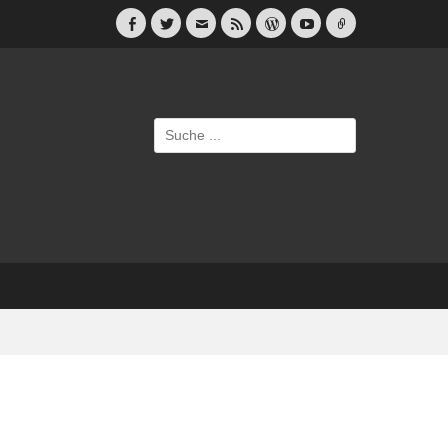
Facebook
Twitter
E-
Feed
WordPress
YouTube
Link
Mail
Suche
nach: