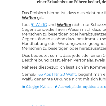
einer Erlaubnis zum Führen bedarf, d
Das Problem hierbei ist, dass dies nicht nur 
Waffen
gilt.
Laut
§1 WaffG
sind
Waffen
nicht nur Schussw
Gegenstände,die ihrem Wesen nach dazu bes
Menschen zu beseitigen oder herabzusetze
Gegenständedie, ohne dazu bestimmt zu sei
Handhabung oder Wirkungsweise geeignet si
Menschen zu beseitigen oder herabzusetzen
Dies bedeutet somit, dass jeder, der einen 
Beschreibung passt, einen Personalausweis
Näheres diesbezüglich lässt sich im Komme
Gemäß
§53 Abs 1 Nr. 20 WaffG
begeht man ei
WaffG genannte Urkunde nicht mit sich führt
Kategorien
Tags
Gängige Mythen
Ausweispflicht
,
mythbusters
,
s