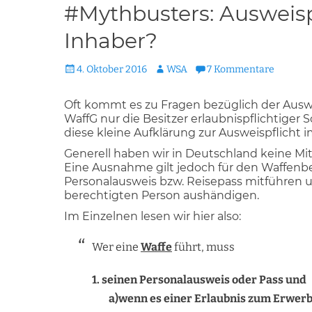
#Mythbusters: Ausweispf
Inhaber?
Veröffentlicht
Autor
4. Oktober 2016
WSA
7 Kommentare
am
Oft kommt es zu Fragen bezüglich der Auswei
WaffG nur die Besitzer erlaubnispflichtiger Sc
diese kleine Aufklärung zur Ausweispflicht 
Generell haben wir in Deutschland keine Mit
Eine Ausnahme gilt jedoch für den Waffenb
Personalausweis bzw. Reisepass mitführen u
berechtigten Person aushändigen.
Im Einzelnen lesen wir hier also:
Wer eine
Waffe
führt, muss
1. seinen Personalausweis oder Pass und
a)wenn es einer Erlaubnis zum Erwerb 