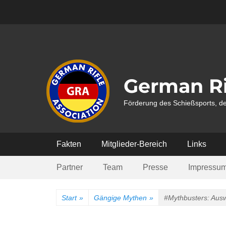
Weiter
zum
Inhalt
German Ri
Förderung des Schießsports, de
Hauptmenü
Fakten
Mitglieder-Bereich
Links
Submenü
Partner
Team
Presse
Impressu
Start
»
Gängige Mythen
»
#Mythbusters: Auswe