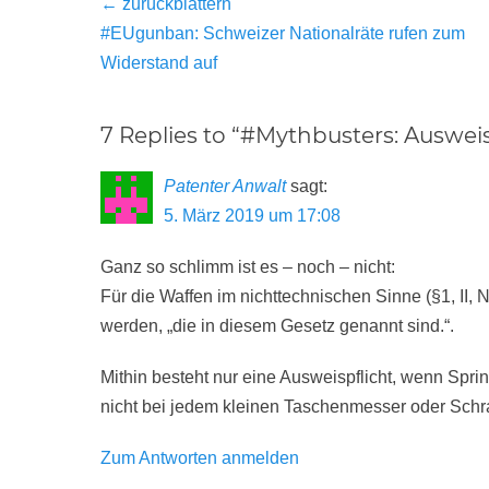
Beitragsnavigation
← zurückblättern
Vorheriger
#EUgunban: Schweizer Nationalräte rufen zum
Beitrag:
Widerstand auf
7 Replies to “#Mythbusters: Ausweis
Patenter Anwalt
sagt:
5. März 2019 um 17:08
Ganz so schlimm ist es – noch – nicht:
Für die Waffen im nichttechnischen Sinne (§1, II, N
werden, „die in diesem Gesetz genannt sind.“.
Mithin besteht nur eine Ausweispflicht, wenn Spri
nicht bei jedem kleinen Taschenmesser oder Sc
Zum Antworten anmelden