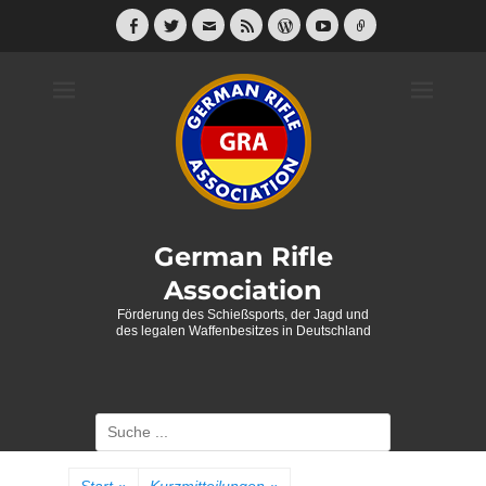
Weiter
zum
Facebook
Twitter
E-
Feed
WordPress
YouTube
Link
Mail
Inhalt
German Rifle
Association
Förderung des Schießsports, der Jagd und
des legalen Waffenbesitzes in Deutschland
Suche
nach: