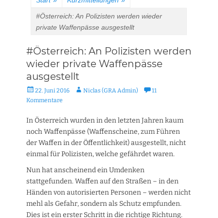
Start
»
Kurzmitteilungen
»
#Österreich: An Polizisten werden wieder
private Waffenpässe ausgestellt
#Österreich: An Polizisten werden
wieder private Waffenpässe
ausgestellt
Veröffentlicht
Autor
22. Juni 2016
Niclas (GRA Admin)
11
am
Kommentare
In Österreich wurden in den letzten Jahren kaum
noch Waffenpässe (Waffenscheine, zum Führen
der Waffen in der Öffentlichkeit) ausgestellt, nicht
einmal für Polizisten, welche gefährdet waren.
Nun hat anscheinend ein Umdenken
stattgefunden. Waffen auf den Straßen – in den
Händen von autorisierten Personen – werden nicht
mehl als Gefahr, sondern als Schutz empfunden.
Dies ist ein erster Schritt in die richtige Richtung.