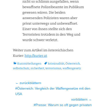
nicht so schlimm ausgefallen, wenn
bewaffnete Polizeibeamte im Publikum
gewesen wären. Die beiden
anwesenden Polizisten waren aber
privat unterwegs und unbewaffnet.
Einer von ihnen stellte sich den
Terroristen trotzdem in den Weg und
wurde schwer verletzt.
Weiter zum Artikel im östereichischen
Kurier:
http://kurier.at
Kategorien
Tags
Kurzmitteilungen
kriminalität
,
Österreich
,
selbstschutz
,
sicherheit
,
terrorismus
,
waffengesetz
Beitragsnavigation
← zurückblättern
Vorheriger
#Österreich: Vergleich der Waffengesetze mit den
Beitrag:
USA
vorblättern →
Nächster
#Presse: Warum so oft gegen privaten